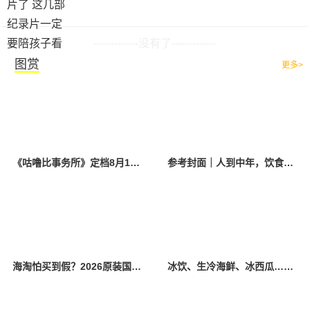
-------------没有了-------------
图赏
更多>
《咕噜比事务所》定档8月10日 聚焦儿童情绪教育助力健康成长
参考封面｜人到中年，饮食该如何调整？
海淘怕买到假？2026原装国产羊奶粉靠谱的正规品牌有哪些？
冰饮、生冷海鲜、冰西瓜……泉州人夏季“标配”饮食极易引发胃肠炎