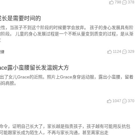
798
378
成长是需要时间的
性，当孩子不到这个阶段的时候要学会放弃。 孩子的身心发展具有阶
阶段。 儿童的身心发展过程是一个不断从量变到质变的过程，是从渐
过
1124
329
规律
ace露小蛮腰留长发温婉大方
出了女儿Grace的近照。照片上Grace身穿运动服，露出小蛮腰，留着
妈妈肩膀。
1047
370
命令，证明自己长大了，家长越是指责孩子，孩子越有可能用反抗包
可能跟家长成为陌生人，不再与家长沟通，甚至离家出走