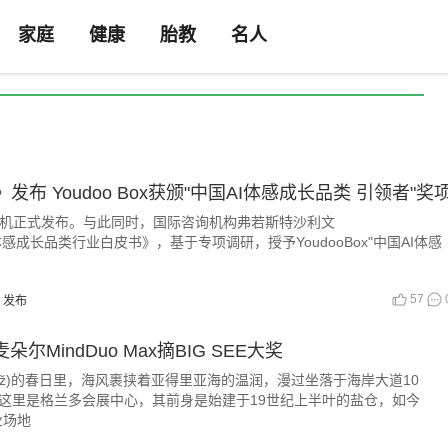
家庭
健康
胎教
名人
Youdoo Box获颁"中国AI体感成长品类 引领者"奖
动元气机正式发布。与此同时，国际咨询机构弗若斯特沙利文
AI体感成长品类行业白皮书》，基于专项调研，授予YoudooBox"中国AI体感
57
发布
MindDuo Max摘BIG SEE大奖
orož)的春日里，海风裹挟着亚得里亚海的温润，漫过坐落于海岸大道10
——这里是格兰多会展中心，其前身是始建于19世纪上半叶的盐仓，如今
业场地