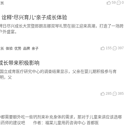
59
0
成长
诠释“尽兴育儿”亲子成长体验
级品牌日尽兴成长大赏暨郎朗吉娜双琴礼赞在丽江迎来高潮，打造了一场跨
子户外盛宴。
155
397
成长
体验
优势
品牌
亲子
成长带来积极影响
国立成育医疗研究中心的调查结果显示，父亲在婴儿期积极参与育
表明，父
285
385
？
需要额外吃一些钙剂来补充身体的需求，那对于儿童来讲应该选哪
看药师的建议吧 作者：福棠儿童用药咨询中心 首都医