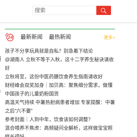
最新新闻
最热新闻
更多>
孩子不分享玩具就是自私？别急着下结论
项
@湖南人 立秋不等于入秋，这十二字养生秘诀请收
好
立秋将至，这份中医药膳饮食养生指南请收好
财经峰会双奖加身｜加贝高：聚焦细分需求，做懂
0
中国孩子的儿童奶粉国货
高温天气持续 中暑热射病患者增加 专家提醒：中暑
之后“六不要”
参考封面｜人到中年，饮食该如何调整？
混合喂养不焦虑：高频疑问全解析，这样做宝宝照
样长得好