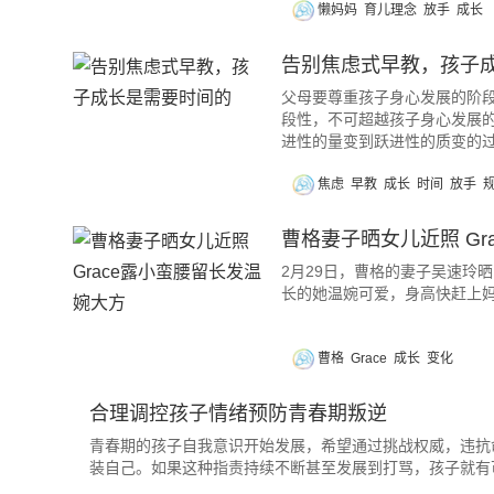
懒妈妈
育儿理念
放手
成长
告别焦虑式早教，孩子
父母要尊重孩子身心发展的阶段
段性，不可超越孩子身心发展的
进性的量变到跃进性的质变的
焦虑
早教
成长
时间
放手
曹格妻子晒女儿近照 Gr
2月29日，曹格的妻子吴速玲晒
长的她温婉可爱，身高快赶上
曹格
Grace
成长
变化
合理调控孩子情绪预防青春期叛逆
青春期的孩子自我意识开始发展，希望通过挑战权威，违抗
装自己。如果这种指责持续不断甚至发展到打骂，孩子就有