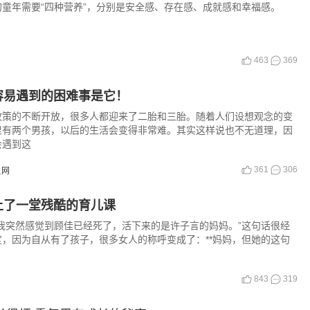
童年需要“四种营养”，分别是安全感、存在感、成就感和幸福感。
463
369
容易遇到的困难事是它！
政策的不断开放，很多人都迎来了二胎和三胎。随着人们设想观念的变
里有两个男孩，以后的生活会变得非常难。其实这样说也不无道理，因
会遇到这
361
306
贝网
上了一堂残酷的育儿课
我突然感觉到顾佳已经死了，活下来的是许子言的妈妈。”这句话很经
，因为自从有了孩子，很多女人的称呼变成了：**妈妈，但她的这句
843
319