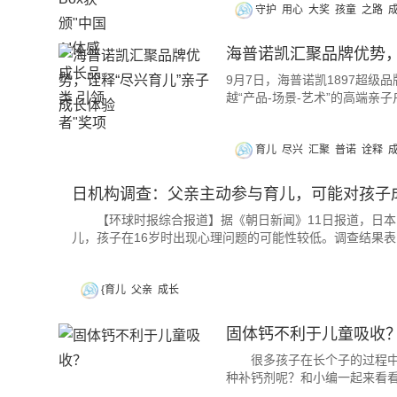
守护
用心
大奖
孩童
之路
海普诺凯汇聚品牌优势，
9月7日，海普诺凯1897超
越“产品-场景-艺术”的高端亲
育儿
尽兴
汇聚
普诺
诠释
日机构调查：父亲主动参与育儿，可能对孩子
【环球时报综合报道】据《朝日新闻》11日报道，日本
儿，孩子在16岁时出现心理问题的可能性较低。调查结果
{育儿
父亲
成长
固体钙不利于儿童吸收
很多孩子在长个子的过程中都
种补钙剂呢？和小编一起来看