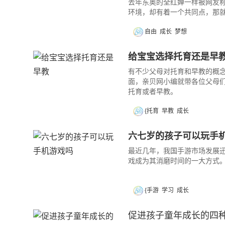
去年东奥的全红婵一样被网友
环境，却有着一个共同点，那
自由
成长
梦想
给宝宝选择托育还是早
有不少父母对托育和早教的概
面，亲贝网小编就带各位父母
托育或者早教。
{托育
早教
成长
六七岁的孩子可以玩手
最近几年，我国手游市场发展
戏成为其消磨时间的一大方式
{手游
学习
成长
促进孩子童年成长的四