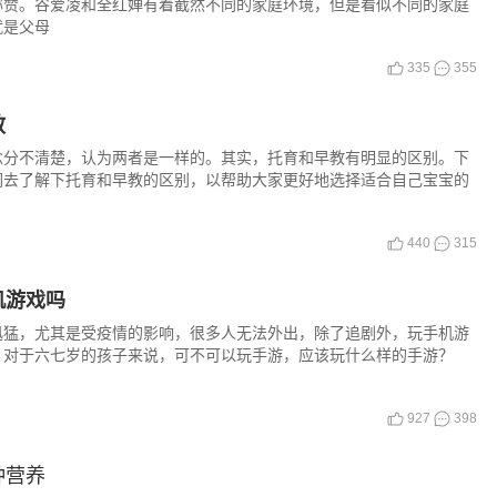
称赞。谷爱凌和全红婵有着截然不同的家庭环境，但是看似不同的家庭
就是父母
335
355
教
念分不清楚，认为两者是一样的。其实，托育和早教有明显的区别。下
们去了解下托育和早教的区别，以帮助大家更好地选择适合自己宝宝的
440
315
机游戏吗
迅猛，尤其是受疫情的影响，很多人无法外出，除了追剧外，玩手机游
。对于六七岁的孩子来说，可不可以玩手游，应该玩什么样的手游？
927
398
种营养