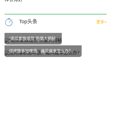
Top头条
更多>
“南瓜家族成员”热量大揭秘
烧烤撸串加啤酒，痛风痛来怎么办？