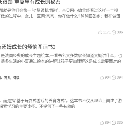
家长很烦 重复里有成长的秘密
那就是他们会像一台“复读机”那样，亲贝网小编曾经看过这样一个视
做的过程中，女儿一直问:爸爸，你在做什么?爸爸回答她：我在做蛋
。
1171
386
兔汤姆成长的烦恼图画书》
是法国经典的成长主题绘本,一看书名大多数家长知道大概讲什么，也
，很多生活的小事通过绘本的讲解让孩子更加理解这是成长需要面对的
904
394
本
育儿
阅读
，而是指“基于玩耍式游戏的养育方式”。这本书不仅从理论上阐述了游
探索学习的主要途径。还提供了一些有效的
894
335