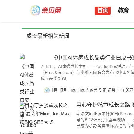
首页
教育
成长最新相关新闻
《中国AI体感成长品类行业白皮书》发布 
7月5日，AI体感成长主机——YoudooBox悦
（Frost&Sullivan）与奥维云网联合发布《中国
成长品类引领
中国
行业
白皮
白皮书
成长
引领
品类
业白
奖项
用心守护孩童成长之路 麦朵尔
斯洛文尼亚波尔托罗日(Port
号的BIGSEE设计盛典现场
已成为承办各类国际活动的专