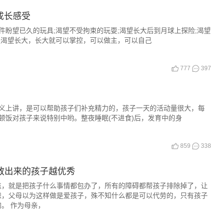
成长感受
盼望已久的玩具;渴望不受拘束的玩耍;渴望长大后到月球上探险;渴望
是渴望长大，长大就可以掌控，可以做主，可以自己
777
397
义上讲，是可以帮助孩子们补充精力的，孩子一天的活动量很大，每
顿饭对孩子来说特别中哟。整夜睡眠(不进食)后，发育中的身
859
338
，教出来的孩子越优秀
点，就是把孩子什么事情都包办了，所有的障碍都帮孩子排除掉了，让
虑，父母以为这样做是爱孩子，殊不知什么都是可以代劳的，只有孩子
。 作为母亲，