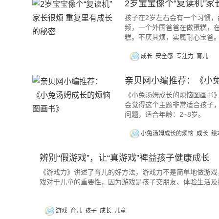
2岁宝宝像个“复读机”
孩子在2岁左右会有一个习惯，
频，一个外国爸爸在做蛋糕，在
糕。不厌其烦，实属耐心宝爸
成长
安全感
专注力
育儿
亲贝网小编推荐：《小
《小兔汤姆成长的烦恼图画书》
会觉得这个主题非常适合孩子
问题，适合年龄：2~8岁。
小兔汤姆成长的烦恼
成长
绘
辨别“假游戏”，让“真游戏”裨益孩子健康成长
《游戏力》讲述了育儿的好方法，游戏力不是简单地做游戏
戏对于儿童的重要性，因为游戏是孩子交朋友、体验生活及
游戏
育儿
孩子
成长
儿童