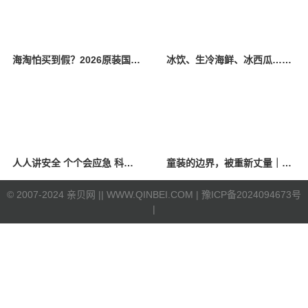
海淘怕买到假？2026原装国产羊奶粉靠谱的正规品牌有哪些？
冰饮、生冷海鲜、冰西瓜……泉州人夏季“标配”饮食极易引发胃肠炎
人人讲安全 个个会应急 科学应对防震避险
童装的边界，被重新丈量｜2026中国国际时装周·童话小镇圆满收官
©
2007-2024 亲贝网 |
| WWW.QINBEI.COM |
豫ICP备2024094673号
|