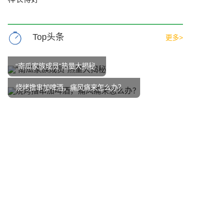
Top头条
更多>
“南瓜家族成员”热量大揭秘
烧烤撸串加啤酒，痛风痛来怎么办？