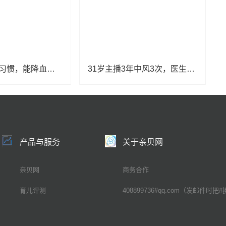
做到6个生活习惯，能降血压！转发收藏
31岁主播3年中风3次，医生：不良生活习惯是“元凶”
产品与服务
关于亲贝网
亲贝网
商务合作
育儿评测
408899736#qq.com（发邮件时把#