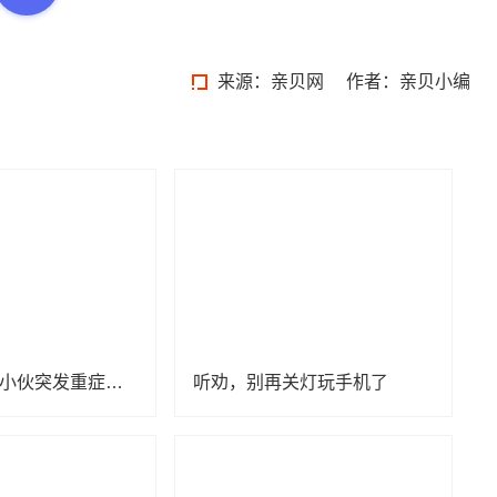
来源：
亲贝网
作者：亲贝小编
衡阳130公斤小伙突发重症心衰，有这些生活习惯赶紧改
听劝，别再关灯玩手机了