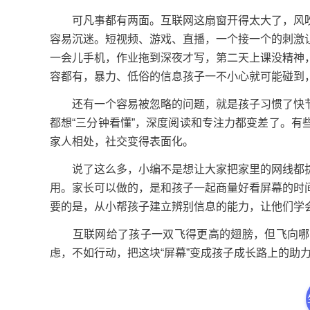
可凡事都有两面。互联网这扇窗开得太大了，风吹
容易沉迷。短视频、游戏、直播，一个接一个的刺激
一会儿手机，作业拖到深夜才写，第二天上课没精神
容都有，暴力、低俗的信息孩子一不小心就可能碰到
还有一个容易被忽略的问题，就是孩子习惯了快节
都想“三分钟看懂”，深度阅读和专注力都变差了。
家人相处，社交变得表面化。
说了这么多，小编不是想让大家把家里的网线都拔
用。家长可以做的，是和孩子一起商量好看屏幕的时
要的是，从小帮孩子建立辨别信息的能力，让他们学会问
互联网给了孩子一双飞得更高的翅膀，但飞向哪里
虑，不如行动，把这块“屏幕”变成孩子成长路上的助