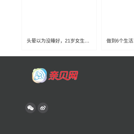
头晕以为没睡好，21岁女生一查竟是脑梗！脑中还藏着三枚“不定时炸弹”