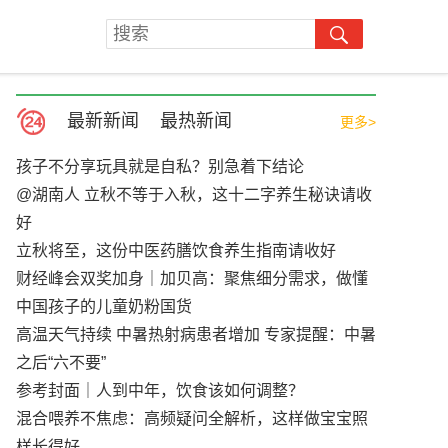
最新新闻
最热新闻
更多>
孩子不分享玩具就是自私？别急着下结论
@湖南人 立秋不等于入秋，这十二字养生秘诀请收
好
立秋将至，这份中医药膳饮食养生指南请收好
财经峰会双奖加身｜加贝高：聚焦细分需求，做懂
中国孩子的儿童奶粉国货
高温天气持续 中暑热射病患者增加 专家提醒：中暑
之后“六不要”
参考封面｜人到中年，饮食该如何调整？
混合喂养不焦虑：高频疑问全解析，这样做宝宝照
样长得好