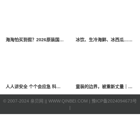
海淘怕买到假？2026原装国产羊奶粉靠谱的正规品牌有哪些？
冰饮、生冷海鲜、冰西瓜……泉州人夏季“标配”饮食极易引发胃肠炎
人人讲安全 个个会应急 科学应对防震避险
童装的边界，被重新丈量｜2026中国国际时装周·童话小镇圆满收官
©
2007-2024 亲贝网 |
| WWW.QINBEI.COM |
豫ICP备2024094673号
|