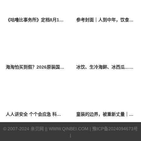
《咕噜比事务所》定档8月10日 聚焦儿童情绪教育助力健康成长
参考封面｜人到中年，饮食该如何调整？
海淘怕买到假？2026原装国产羊奶粉靠谱的正规品牌有哪些？
冰饮、生冷海鲜、冰西瓜……泉州人夏季“标配”饮食极易引发胃肠炎
人人讲安全 个个会应急 科学应对防震避险
童装的边界，被重新丈量｜2026中国国际时装周·童话小镇圆满收官
©
2007-2024 亲贝网 |
| WWW.QINBEI.COM |
豫ICP备2024094673号
|