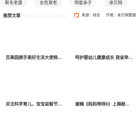
靳东老婆
女性衰老
明星亲子
亲贝网
推荐文章
来源：综合
作者：亲贝网整理
百果园携手美好生活大使杨幂，关爱中国儿童少年基金会困境儿童
呵护婴幼儿健康成长 我省举办托育服务宣传活动
关注科学育儿，宝宝益智节目《528宝宝智趣欢乐汇》定档
谢楠《妈妈咪呀8》上揭秘吴京育儿必学项目，初代“香妃”唤醒追剧回忆