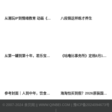
从潮玩IP到情绪教育 动画《咕噜比事务所》今日治愈开播
八段锦这样练才养生
从第一罐到第十年，君乐宝奶粉把初心写进品质安全
《咕噜比事务所》定档8月10日 聚焦儿童情绪教育助力健康成长
参考封面｜人到中年，饮食该如何调整？
海淘怕买到假？2026原装国产羊奶粉靠谱的正规品牌有哪些？
©
2007-2024 亲贝网 |
| WWW.QINBEI.COM |
豫ICP备2024094673号
|