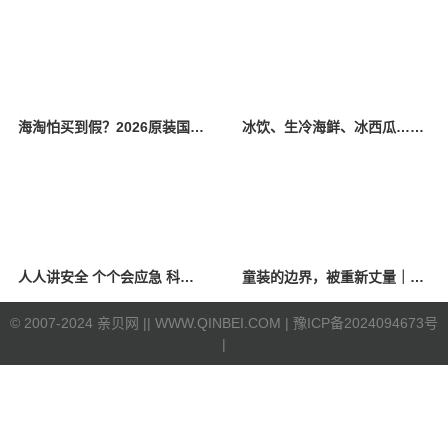
海淘怕买到假？2026原装国产羊奶粉靠谱的正规品牌有哪些？
冰饮、生冷海鲜、冰西瓜……泉州人夏季“标配”饮食极易引发胃肠炎
人人讲安全 个个会应急 科学应对防震避险
童装的边界，被重新丈量｜2026中国国际时装周·童话小镇圆满收官
©
2007-2024 亲贝网 |
| WWW.QINBEI.COM |
豫ICP备2024094673号
|