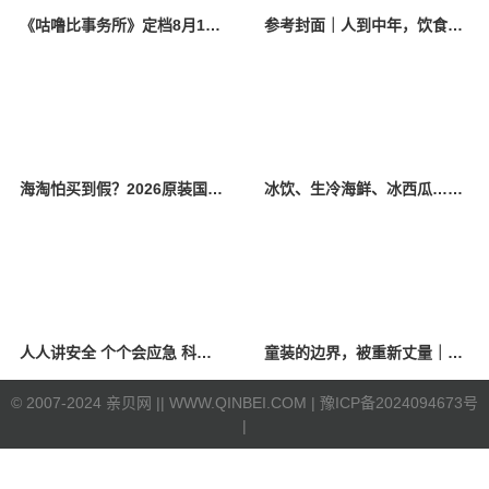
《咕噜比事务所》定档8月10日 聚焦儿童情绪教育助力健康成长
参考封面｜人到中年，饮食该如何调整？
海淘怕买到假？2026原装国产羊奶粉靠谱的正规品牌有哪些？
冰饮、生冷海鲜、冰西瓜……泉州人夏季“标配”饮食极易引发胃肠炎
人人讲安全 个个会应急 科学应对防震避险
童装的边界，被重新丈量｜2026中国国际时装周·童话小镇圆满收官
©
2007-2024 亲贝网 |
| WWW.QINBEI.COM |
豫ICP备2024094673号
|