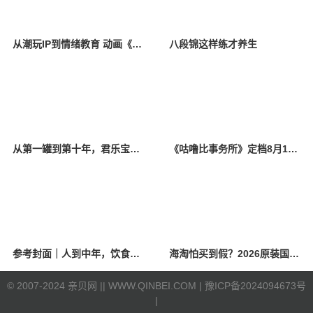
从潮玩IP到情绪教育 动画《咕噜比事务所》今日治愈开播
八段锦这样练才养生
从第一罐到第十年，君乐宝奶粉把初心写进品质安全
《咕噜比事务所》定档8月10日 聚焦儿童情绪教育助力健康成长
参考封面｜人到中年，饮食该如何调整？
海淘怕买到假？2026原装国产羊奶粉靠谱的正规品牌有哪些？
©
2007-2024 亲贝网 |
| WWW.QINBEI.COM |
豫ICP备2024094673号
|