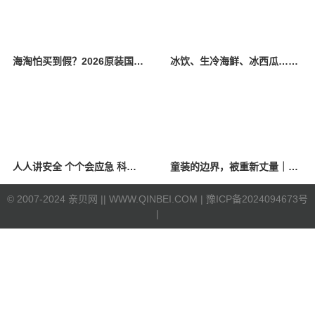
海淘怕买到假？2026原装国产羊奶粉靠谱的正规品牌有哪些？
冰饮、生冷海鲜、冰西瓜……泉州人夏季“标配”饮食极易引发胃肠炎
人人讲安全 个个会应急 科学应对防震避险
童装的边界，被重新丈量｜2026中国国际时装周·童话小镇圆满收官
©
2007-2024 亲贝网 |
| WWW.QINBEI.COM |
豫ICP备2024094673号
|