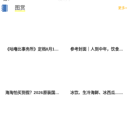
图赏
更多>
《咕噜比事务所》定档8月10日 聚焦儿童情绪教育助力健康成长
参考封面｜人到中年，饮食该如何调整？
海淘怕买到假？2026原装国产羊奶粉靠谱的正规品牌有哪些？
冰饮、生冷海鲜、冰西瓜……泉州人夏季“标配”饮食极易引发胃肠炎