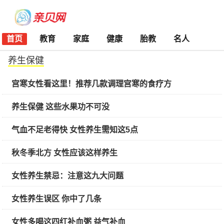
首页
教育
家庭
健康
胎教
名人
养生保健
宫寒女性看这里！推荐几款调理宫寒的食疗方
养生保健 这些水果功不可没
气血不足老得快 女性养生需知这5点
秋冬季北方 女性应该这样养生
女性养生禁忌：注意这九大问题
女性养生误区 你中了几条
女性多喝这四红补血粥 益气补血