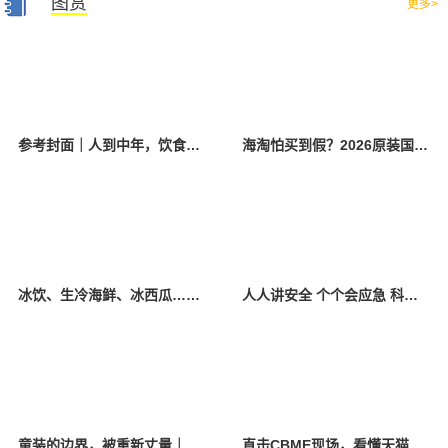
图赏
更多>
参考封面｜人到中年，饮食该如何调整？
海淘怕买到假？2026原装国产羊奶粉靠谱的正规品牌有哪些？
冰饮、生冷海鲜、冰西瓜……泉州人夏季“标配”饮食极易引发胃肠炎
人人讲安全 个个会应急 科学应对防震避险
童装的边界，被重新丈量｜2026中国国际时装周·童话小镇圆满收官
直击CBME现场，看懂天猫母婴“造牌”逻辑