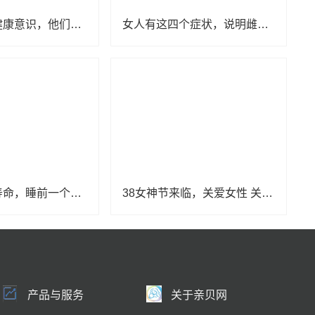
增强老年人健康意识，他们为居民普及养生知识
女人有这四个症状，说明雌激素低！常吃这4种食物，补充雌激素
睡眠竟影响寿命，睡前一个动作有助长寿
38女神节来临，关爱女性 关注女性健康
产品与服务
关于亲贝网