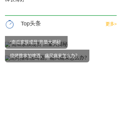
Top头条
更多>
“南瓜家族成员”热量大揭秘
烧烤撸串加啤酒，痛风痛来怎么办？