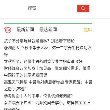
最新新闻
最热新闻
更多>
孩子不分享玩具就是自私？别急着下结论
@湖南人 立秋不等于入秋，这十二字养生秘诀请收
好
立秋将至，这份中医药膳饮食养生指南请收好
财经峰会双奖加身｜加贝高：聚焦细分需求，做懂
中国孩子的儿童奶粉国货
高温天气持续 中暑热射病患者增加 专家提醒：中暑
之后“六不要”
参考封面｜人到中年，饮食该如何调整？
混合喂养不焦虑：高频疑问全解析，这样做宝宝照
样长得好