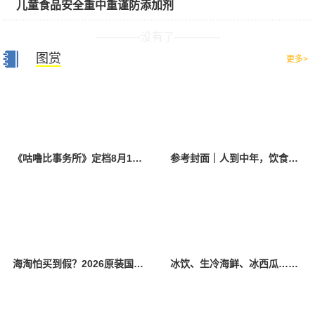
儿童食品安全重中重谨防添加剂
-------------没有了-------------
图赏
更多>
《咕噜比事务所》定档8月10日 聚焦儿童情绪教育助力健康成长
参考封面｜人到中年，饮食该如何调整？
海淘怕买到假？2026原装国产羊奶粉靠谱的正规品牌有哪些？
冰饮、生冷海鲜、冰西瓜……泉州人夏季“标配”饮食极易引发胃肠炎