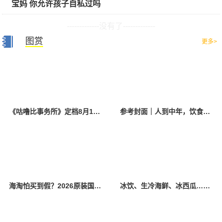
宝妈 你允许孩子自私过吗
-------------没有了-------------
图赏
更多>
《咕噜比事务所》定档8月10日 聚焦儿童情绪教育助力健康成长
参考封面｜人到中年，饮食该如何调整？
海淘怕买到假？2026原装国产羊奶粉靠谱的正规品牌有哪些？
冰饮、生冷海鲜、冰西瓜……泉州人夏季“标配”饮食极易引发胃肠炎