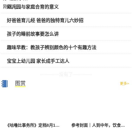
幼儿园与家庭合育的意义
好爸爸育儿经 爸爸的独特育儿六妙招
孩子的睡前故事要怎么讲
趣味早教：教孩子辨别颜色的十个有趣方法
宝宝上幼儿园 家长成手工达人
-------------没有了-------------
图赏
更多>
《咕噜比事务所》定档8月10日 聚焦儿童情绪教育助力健康成长
参考封面｜人到中年，饮食该如何调整？