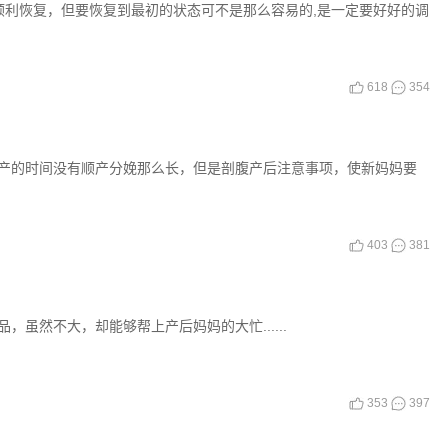
顺利恢复，但要恢复到最初的状态可不是那么容易的,是一定要好好的调
618
354
产的时间没有顺产分娩那么长，但是剖腹产后注意事项，使新妈妈要
403
381
虽然不大，却能够帮上产后妈妈的大忙......
353
397