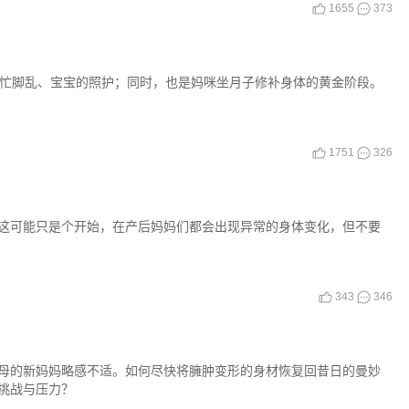
1655
373
手忙脚乱、宝宝的照护；同时，也是妈咪坐月子修补身体的黄金阶段。
1751
326
这可能只是个开始，在产后妈妈们都会出现异常的身体变化，但不要
343
346
母的新妈妈略感不适。如何尽快将臃肿变形的身材恢复回昔日的曼妙
挑战与压力？