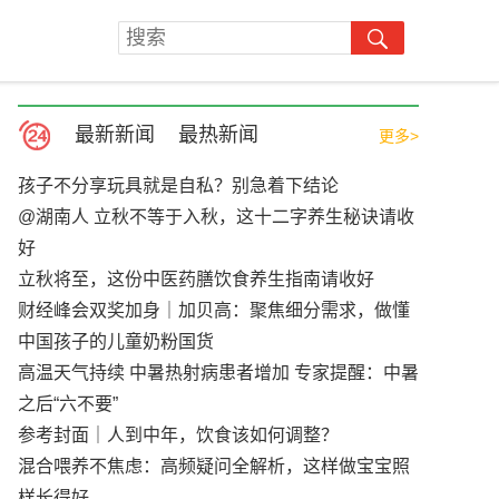
最新新闻
最热新闻
更多>
孩子不分享玩具就是自私？别急着下结论
@湖南人 立秋不等于入秋，这十二字养生秘诀请收
好
立秋将至，这份中医药膳饮食养生指南请收好
财经峰会双奖加身｜加贝高：聚焦细分需求，做懂
中国孩子的儿童奶粉国货
高温天气持续 中暑热射病患者增加 专家提醒：中暑
之后“六不要”
参考封面｜人到中年，饮食该如何调整？
混合喂养不焦虑：高频疑问全解析，这样做宝宝照
样长得好