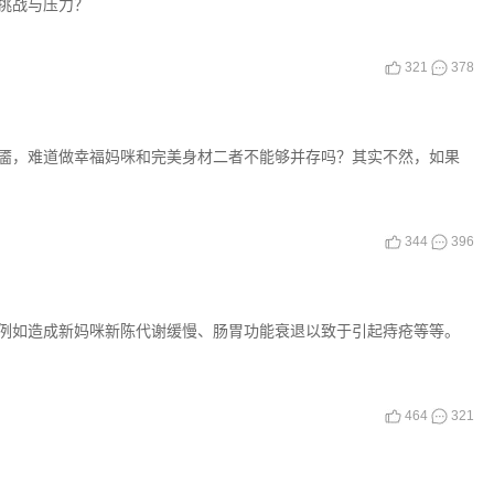
挑战与压力？
321
378
靥，难道做幸福妈咪和完美身材二者不能够并存吗？其实不然，如果
344
396
例如造成新妈咪新陈代谢缓慢、肠胃功能衰退以致于引起痔疮等等。
464
321