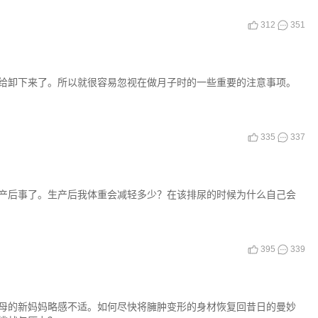
312
351
给卸下来了。所以就很容易忽视在做月子时的一些重要的注意事项。
335
337
产后事了。生产后我体重会减轻多少？在该排尿的时候为什么自己会
395
339
母的新妈妈略感不适。如何尽快将臃肿变形的身材恢复回昔日的曼妙