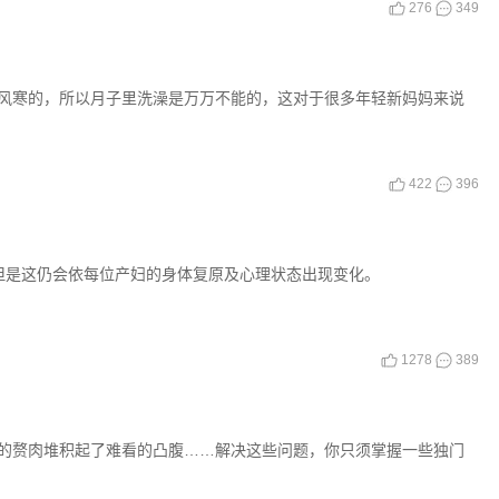
276
349
风寒的，所以月子里洗澡是万万不能的，这对于很多年轻新妈妈来说
422
396
但是这仍会依每位产妇的身体复原及心理状态出现变化。
1278
389
的赘肉堆积起了难看的凸腹……解决这些问题，你只须掌握一些独门