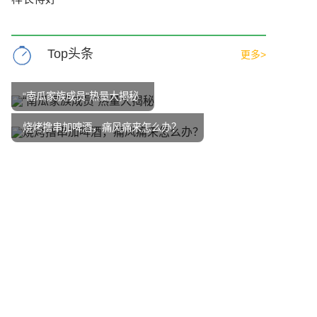
Top头条
更多>
“南瓜家族成员”热量大揭秘
烧烤撸串加啤酒，痛风痛来怎么办？