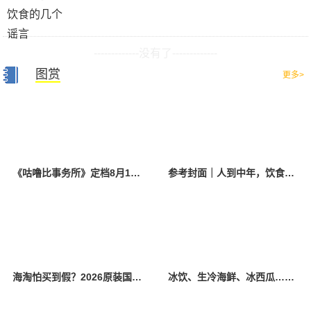
-------------没有了-------------
图赏
更多>
《咕噜比事务所》定档8月10日 聚焦儿童情绪教育助力健康成长
参考封面｜人到中年，饮食该如何调整？
海淘怕买到假？2026原装国产羊奶粉靠谱的正规品牌有哪些？
冰饮、生冷海鲜、冰西瓜……泉州人夏季“标配”饮食极易引发胃肠炎