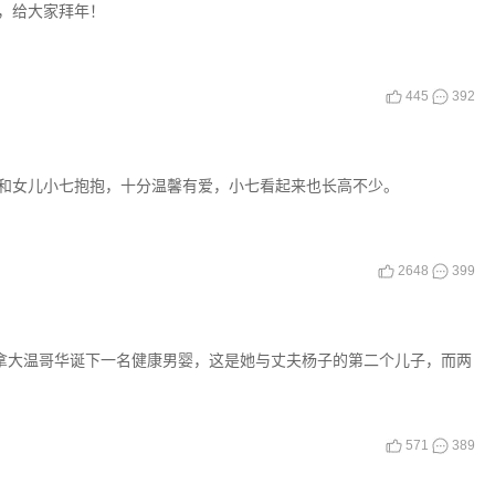
，给大家拜年！
445
392
和女儿小七抱抱，十分温馨有爱，小七看起来也长高不少。
2648
399
加拿大温哥华诞下一名健康男婴，这是她与丈夫杨子的第二个儿子，而两
571
389