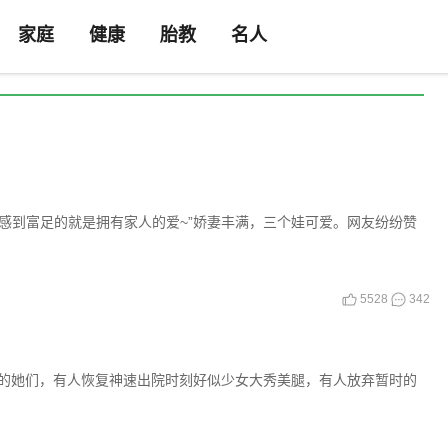
家庭
健康
胎教
名人
我感到富足的就是拥有家人的爱~”娇妻丰满，三个娃可爱。网友纷纷赞
5528
342
的她们，有人恢复神速出院时刻好似少女大秀美腿，有人放弃暂时的