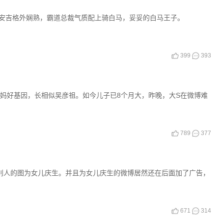
安吉格外娴熟，霸道总裁气质配上骑白马，妥妥的白马王子。
399
393
爸妈好基因，长相似吴彦祖。如今儿子已8个月大，昨晚，大S在微博难
789
377
盗别人的图为女儿庆生。并且为女儿庆生的微博居然还在后面加了广告，
671
314