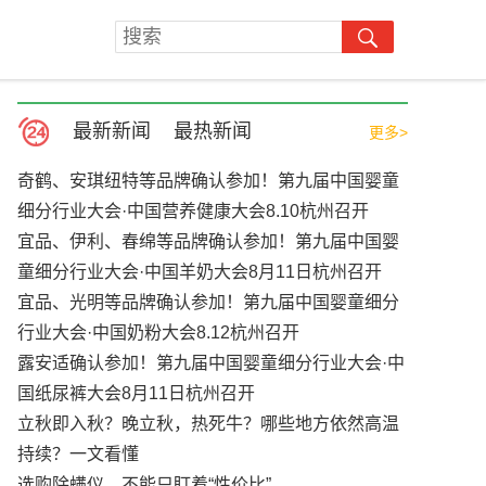
最新新闻
最热新闻
更多>
奇鹤、安琪纽特等品牌确认参加！第九届中国婴童
细分行业大会·中国营养健康大会8.10杭州召开
宜品、伊利、春绵等品牌确认参加！第九届中国婴
童细分行业大会·中国羊奶大会8月11日杭州召开
宜品、光明等品牌确认参加！第九届中国婴童细分
行业大会·中国奶粉大会8.12杭州召开
露安适确认参加！第九届中国婴童细分行业大会·中
国纸尿裤大会8月11日杭州召开
立秋即入秋？晚立秋，热死牛？哪些地方依然高温
持续？一文看懂
选购除螨仪，不能只盯着“性价比”