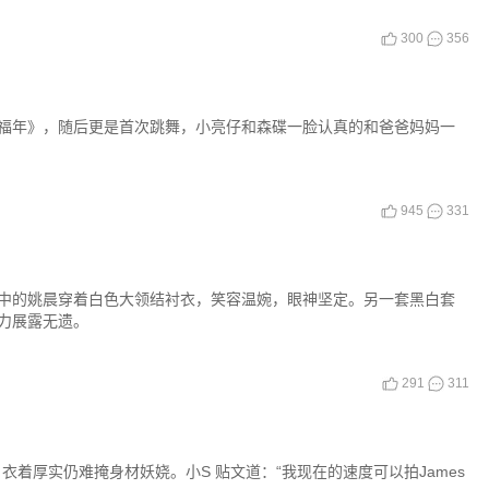
300
356
福年》，随后更是首次跳舞，小亮仔和森碟一脸认真的和爸爸妈妈一
945
331
中的姚晨穿着白色大领结衬衣，笑容温婉，眼神坚定。另一套黑白套
力展露无遗。
291
311
衣着厚实仍难掩身材妖娆。小S 贴文道：“我现在的速度可以拍James