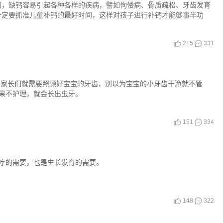
的，缺钙容易引起各种各样的疾病，譬如佝偻病、骨质疏松、牙齿发育
一定要抓准儿童补钙的最好时间，这样对孩子进行补钙才能够事半功
215
331
，家长们就需要照顾好宝宝的牙齿，别以为宝宝的小牙齿干净就不管
果不护理，就会长出虫牙。
151
334
疗的需要，也是生长发育的需要。
148
322