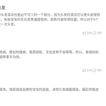
秀发
持头发清洁也是必不可少的一个部分，因为头发的清洁可以使头皮得到
长，有些宝宝的生长发育速度极快，新陈代谢非常旺盛，所以对于6个
洗一次头发。
194
396
疾病，譬如佝偻病、骨质疏松、牙齿发育不良等等，所以，爸爸妈妈
能够事半功倍。
216
360
首饰，很容易就会擦伤宝宝的皮肤，进而引发细菌感染，最后导致皮