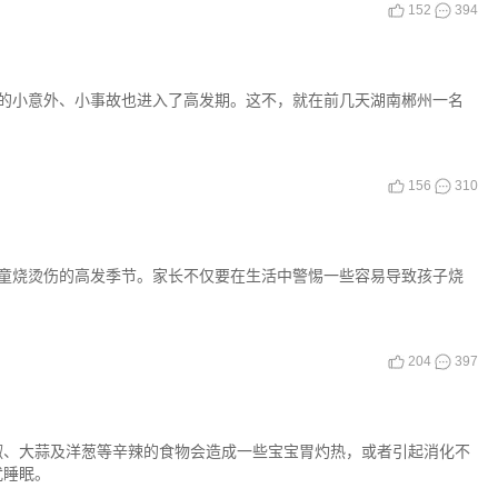
152
394
的小意外、小事故也进入了高发期。这不，就在前几天湖南郴州一名
156
310
童烧烫伤的高发季节。家长不仅要在生活中警惕一些容易导致孩子烧
204
397
椒、大蒜及洋葱等辛辣的食物会造成一些宝宝胃灼热，或者引起消化不
扰睡眠。