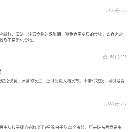
356
368
应新鲜、清洁，注意食物的保鲜期，避免食用变质的食物，饮食需定
腻及不易消化食物。
158
326
题
能避免偏食、厌食的发生，还能促进大脑发育。不按时吃饭，可能是胃
563
345
医生从孩子睫毛处取出了9只虱虫子及20个虫卵，原来脏东西竟是虫