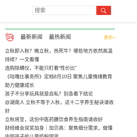
最新新闻
最热新闻
更多>
立秋即入秋？晚立秋，热死牛？哪些地方依然高温
持续？一文看懂
选购除螨仪，不能只盯着“性价比”
《咕噜比事务所》定档8月10日 聚焦儿童情绪教育
助力健康成长
孩子不分享玩具就是自私？别急着下结论
@湖南人 立秋不等于入秋，这十二字养生秘诀请收
好
立秋将至，这份中医药膳饮食养生指南请收好
财经峰会双奖加身｜加贝高：聚焦细分需求，做懂
中国孩子的儿童奶粉国货