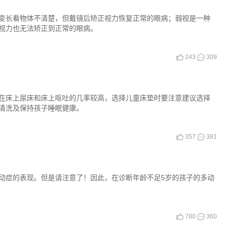
变长看物体不清楚，但戴镜后矫正视力恢复正常的眼病；弱视是一种
视力也无法矫正到正常的眼病。
243
309
在床上尿床和床上呕吐的几率较高，选择儿童床垫时要注意建议选择
清洗及保持孩子睡眠健康。
357
381
动症的表现。但是请注意了！因此，在诊断年龄不足5岁的孩子的多动
780
360