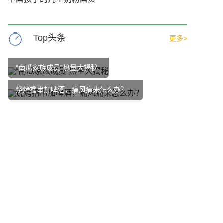
Top头条
更多>
“南瓜家族成员”热量大揭秘
烧烤撸串加啤酒，痛风痛来怎么办？