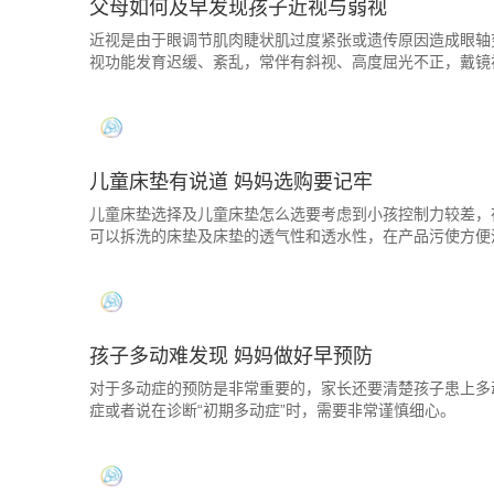
父母如何及早发现孩子近视与弱视
近视是由于眼调节肌肉睫状肌过度紧张或遗传原因造成眼轴
视功能发育迟缓、紊乱，常伴有斜视、高度屈光不正，戴镜
儿童床垫有说道 妈妈选购要记牢
儿童床垫选择及儿童床垫怎么选要考虑到小孩控制力较差，
可以拆洗的床垫及床垫的透气性和透水性，在产品污使方便
孩子多动难发现 妈妈做好早预防
对于多动症的预防是非常重要的，家长还要清楚孩子患上多
症或者说在诊断“初期多动症”时，需要非常谨慎细心。