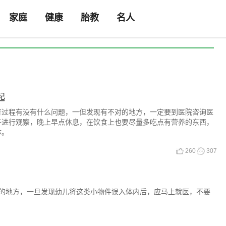
家庭
健康
胎教
名人
起
育过程有没有什么问题，一但发现有不对的地方，一定要到医院咨询医
子进行观察，晚上早点休息，在饮食上也要尽量多吃点有营养的东西，
体。
260
307
的地方，一旦发现幼儿将这类小物件误入体内后，应马上就医，不要