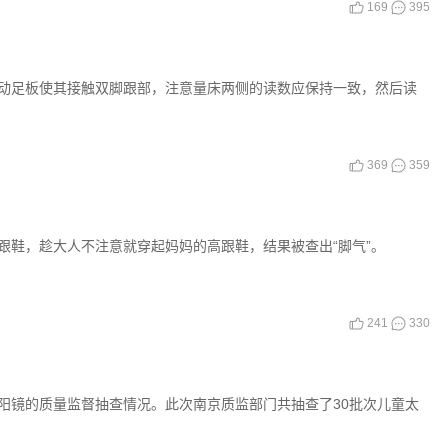
169
395
动足板使其接触双脚跟部，注意量床两侧的读数应保持一致，然后读
369
359
跟鞋，趁大人不注意就穿起妈妈的高跟鞋，结果被查出“脚气”。
241
330
阳镜的质量监督抽查情况。此次南京质监部门共抽查了30批次儿童太