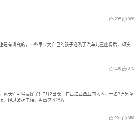
295
388
也是有讲究的，一些家长为自己的孩子选购了汽车儿童座椅后，却没
188
375
，家长们可得看好了！7月2日晚，在昌江亚西亚商场内，一名3岁男童
场，经过破拆电梯，男童这才得救。
201
359