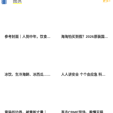
图赏
更多>
参考封面｜人到中年，饮食该如何调整？
海淘怕买到假？2026原装国产羊奶粉靠谱的正规品牌有哪些？
冰饮、生冷海鲜、冰西瓜……泉州人夏季“标配”饮食极易引发胃肠炎
人人讲安全 个个会应急 科学应对防震避险
童装的边界，被重新丈量｜2026中国国际时装周·童话小镇圆满收官
直击CBME现场，看懂天猫母婴“造牌”逻辑