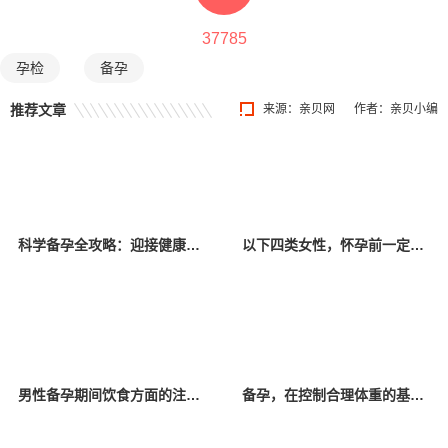
37785
孕检
备孕
推荐文章
来源：
亲贝网
作者：亲贝小编
科学备孕全攻略：迎接健康宝宝的到来
以下四类女性，怀孕前一定要做全面检查
男性备孕期间饮食方面的注意事项
备孕，在控制合理体重的基础上吃好喝好更重要