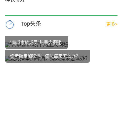
Top头条
更多>
“南瓜家族成员”热量大揭秘
烧烤撸串加啤酒，痛风痛来怎么办？