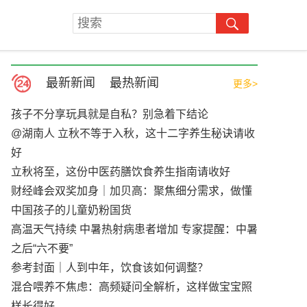
最新新闻
最热新闻
更多>
孩子不分享玩具就是自私？别急着下结论
@湖南人 立秋不等于入秋，这十二字养生秘诀请收
好
立秋将至，这份中医药膳饮食养生指南请收好
财经峰会双奖加身｜加贝高：聚焦细分需求，做懂
中国孩子的儿童奶粉国货
高温天气持续 中暑热射病患者增加 专家提醒：中暑
之后“六不要”
参考封面｜人到中年，饮食该如何调整？
混合喂养不焦虑：高频疑问全解析，这样做宝宝照
样长得好