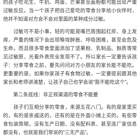
的孩子吃花生、牛奶、鸡蛋、芒果甚至面粉都可能出现严重
过敏反应。当一个孩子把自己爱吃的零食分享给小伙伴时，
他并不知道对方会不会对里面的某种成分过敏。
过敏可不是小事，轻的可能是嘴巴周围起红疹、身上发
痒，严重的情况下会出现喉咙肿胀、呼吸困难，甚至会危及
生命。而且很多零食里面添加了坚果粉、乳制品、麸质等常
见过敏原，光看外表完全发现不了。所以家长一定要告诉孩
子：分享零食之前，要先问问对方小朋友的家长能不能吃。
更重要的是，如果你家孩子有食物过敏，一定要提前跟其他
家长和老师讲清楚，让孩子自己也学会说“我不能吃这个”。
第二条底线：非正规渠道的零食不能要
孩子们互相分享的零食，来源五花八门。有的是家里买
的，有的是亲戚送的，还有的是在外面小摊上买的。有些零
食包装简陋，没有生产日期、没有配料表、甚至连厂家信息
都没有，也就是我们常说的“三无产品”。