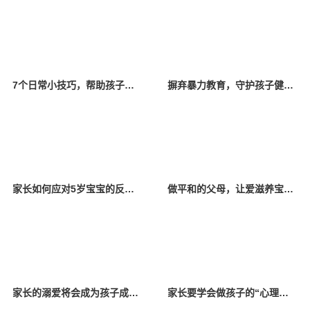
7个日常小技巧，帮助孩子提升智力
摒弃暴力教育，守护孩子健康成长
家长如何应对5岁宝宝的反抗行为？这4个小技巧可以了解一下
做平和的父母，让爱滋养宝贝成长
家长的溺爱将会成为孩子成长过程中的枷锁
家长要学会做孩子的“心理医生”