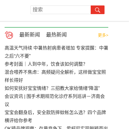
最新新闻
最热新闻
更多>
高温天气持续 中暑热射病患者增加 专家提醒：中暑
之后“六不要”
参考封面｜人到中年，饮食该如何调整？
混合喂养不焦虑：高频疑问全解析，这样做宝宝照
样长得好
如何安抚好宝宝情绪？三招教大家给情绪“降温”
会议资讯 | 围手术期规范化诊疗系列巡讲－济南会
议
宝宝会翻身后，安全款防摔蚊帐怎么选？四个品牌
横评给你参考
OK镜品牌观察：存量竞争下，爱柯尼实现脱颖而出