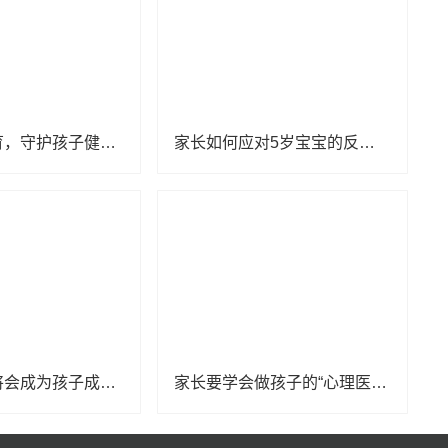
摒弃暴力教育，守护孩子健康成长
家长如何应对5岁宝宝的反抗行为？这4个小技巧可以了解一下
家长的溺爱将会成为孩子成长过程中的枷锁
家长要学会做孩子的“心理医生”