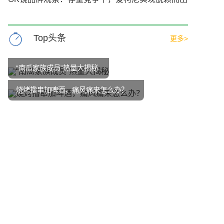
Top头条
更多>
“南瓜家族成员”热量大揭秘
烧烤撸串加啤酒，痛风痛来怎么办？