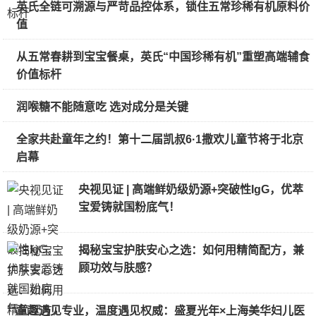
英氏全链可溯源与严苛品控体系，锁住五常珍稀有机原料价
值
从五常春耕到宝宝餐桌，英氏“中国珍稀有机”重塑高端辅食
价值标杆
润喉糖不能随意吃 选对成分是关键
全家共赴童年之约！第十二届凯叔6·1撒欢儿童节将于北京
启幕
央视见证 | 高端鲜奶级奶源+突破性IgG，优萃
宝爱铸就国粉底气！
揭秘宝宝护肤安心之选：如何用精简配方，兼
顾功效与肤感？
童趣遇见专业，温度遇见权威：盛夏光年×上海美华妇儿医