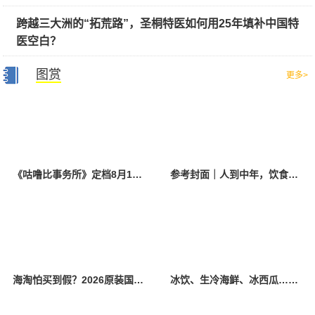
跨越三大洲的“拓荒路”，圣桐特医如何用25年填补中国特
医空白？
图赏
更多>
《咕噜比事务所》定档8月10日 聚焦儿童情绪教育助力健康成长
参考封面｜人到中年，饮食该如何调整？
海淘怕买到假？2026原装国产羊奶粉靠谱的正规品牌有哪些？
冰饮、生冷海鲜、冰西瓜……泉州人夏季“标配”饮食极易引发胃肠炎