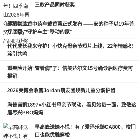
三款产品同时获奖
纯植物芳香中药车载香薰正式发布 ——安的种子以19年芳
疗底蕴，守护车主“移动的家”
代代成长我来守护！小快克母亲节短片上线，22年情感积
淀引共鸣
重疾险开始“管看病”了：信美达尔文15号确诊后医疗费可
报销
2026美博会收官Jordan萌友团焕新儿童分龄护齿
海普诺凯1897×小红书母亲节联动，看见她每一面，致敬这
届尽兴PRO妈妈
早高峰送娃不慌！有了爱玛乐臻CA800，校门
口也能优雅穿梭