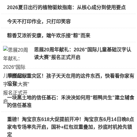
2026夏日出行的植物驱蚊指南：从核心成分到使用要点
今天不打印作业，只打印笑容
粽香艾浓祈安康，端午欢乐接“粽”而来
思展20周年献礼：2026“国际儿童基础汉字认
读大赛”报名正式开启
甲醛超标重灾区！孩子天天在用的这件东西，快看看你家有
没有
一块黑土地的信任基石：禾泱泱如何用“稻鸭共生”建立辅食
的信任基准
重磅！淘宝京东618大促提前开冲！淘宝京东6月14日晚8点
家电专场率先开启，国补+红包双重叠加，抄底时机抢先锁
定