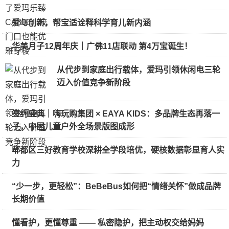
爱与创新，帮宝适诠释科学育儿新内涵
华美月子12周年庆｜广佛11店联动 第4万宝诞生！
从代步到家庭出行载体，爱玛引领休闲电三轮
迈入价值竞争新阶段
签约盛典｜嗨玩购集团 × EAYA KIDS：多品牌生态再落一
子，中国儿童户外全场景版图成形
郫都区三好教育学校深耕全学段培优，硬核数据彰显育人实
力
“少一步，更轻松”：BeBeBus如何把“情绪关怀”做成品牌
长期价值
懂看护，更懂尊重 —— 私密隐护，把主动权交给妈妈