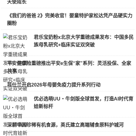
天使成长
《我们的爸爸 2》完美收官！婴童特护家松达凭产品硬实力
圈粉
君乐宝奶粉x北京大学重磅成果发布：中国多民
族母乳研究+临床实证双突破
平安健康险重磅推出平安e生保“家”系列：灵活投保、全家
共享
菲仕兰开启2026年母婴免疫力提升系列行动
优必选萌UU・牛剑版全球首发，打造AI时代育
娃新标杆
深耕中国珍稀有机食源，英氏建立高端辅食原料护城河