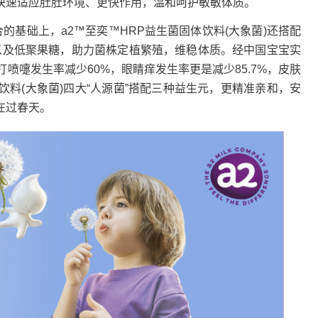
能快速适应肚肚环境、更快作用，温和呵护敏敏体质。
合的基础上，a2™至奕™HRP益生菌固体饮料(大象菌)还搭配
半乳糖以及低聚果糖，助力菌株定植繁殖，维稳体质。经中国宝宝实
打喷嚏发生率减少60%，眼睛痒发生率更是减少85.7%，皮肤
体饮料(大象菌)四大“人源菌”搭配三种益生元，更精准亲和，安
在过春天。