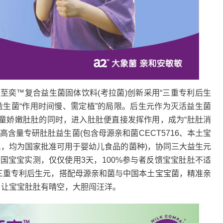
奕™复合益生菌固体饮料(考拉菌)创新采用“三重专利后生
益生菌“作用时间慢、需定植”的局限。后生元作为灭活益生菌
童娇嫩肚肚的同时，进入肚肚便直接发挥作用，成为“肚肚消
含量专研肚肚益生菌(包含母源亲和菌CECT5716、本土宝
001，均为国家批准可用于婴幼儿食品的菌种)，协同三大益生元
中国宝宝实测，仅仅使用3天，100%参与者反馈宝宝肚肚不适
添三重专利后生元，搭配母源亲和菌与中国本土宝宝菌，精准亲
，让宝宝肚肚有晴空，大胆闯汪洋。