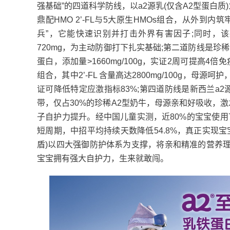
强基础”的四道科学防线，以a2源乳(仅含A2型蛋白
鼎配HMO 2’-FL与5大原生HMOs组合，从外
兵”，它能快速识别并打击外界有害因子;同时，该
720mg，为主动防御打下扎实基础;第二道防线是珍稀
蛋白，添加量>1660mg/100g，实证2周可提高4倍免
组合，其中2’-FL 含量高达2800mg/100g，
证可降低特定应激指标83%;第四道防线是新西兰a
带，仅占30%的珍稀A2型奶牛，母源亲和好吸收，
子自护力提升。经中国儿童实测，近80%的宝宝使用
短周期，中招平均持续天数降低54.8%，真正实现
盾)以四大强御防护体系为支撑，将亲和精准的营养
宝宝拥有强大自护力，生来就敢闯。