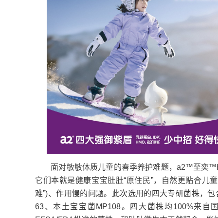
面对敏敏体质儿童的春季养护难题，a2™至奕™HRP
它们本就是健康宝宝肚肚“原住民”，自然更贴合儿
难”)、作用慢的问题。此次选用的四大专研菌株，包含敏敏
63、本土宝宝菌MP108。四大菌株均100%