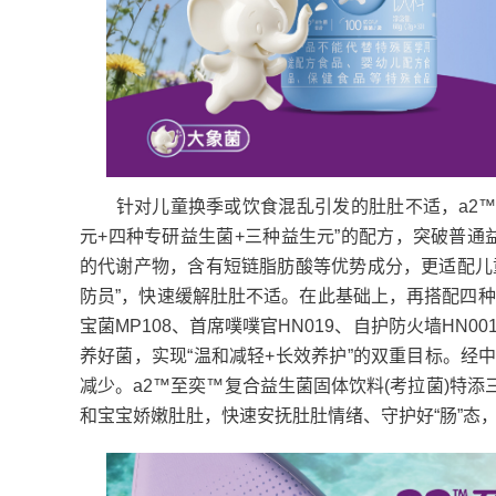
针对儿童换季或饮食混乱引发的肚肚不适，a2™至
元+四种专研益生菌+三种益生元”的配方，突破普通
的代谢产物，含有短链脂肪酸等优势成分，更适配儿
防员”，快速缓解肚肚不适。在此基础上，再搭配四种高
宝菌MP108、首席噗噗官HN019、自护防火墙HN
养好菌，实现“温和减轻+长效养护”的双重目标。经
减少。a2™至奕™复合益生菌固体饮料(考拉菌)特
和宝宝娇嫩肚肚，快速安抚肚肚情绪、守护好“肠”态