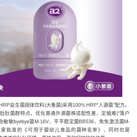
益生菌固体饮料(大象菌)采用100% HRP“人源菌”配方。
童肚肚菌群特点，优化普通外源菌株适配性差、定植难(“落户
byebye菌M-16V、平平稳定菌BB536、免免激活菌M-
来自国家批准的《可用于婴幼儿食品的菌种名单》、同时也是