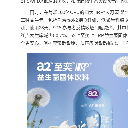
EFSA/FDA批准的菌株，和肚肚微生态天然契合，
同时，在每袋100亿CFU的四大HRP“人源菌”组
三种益生元，包括Fibersol-2膳食纤维、低聚
测，使用28天，97%参与者反馈敏敏问题减少，其中
红点发生率减少80.7%。a2™至奕™HRP益生菌固
全更安心，呵护宝宝敏敏期，从容应对敏敏挑战，自