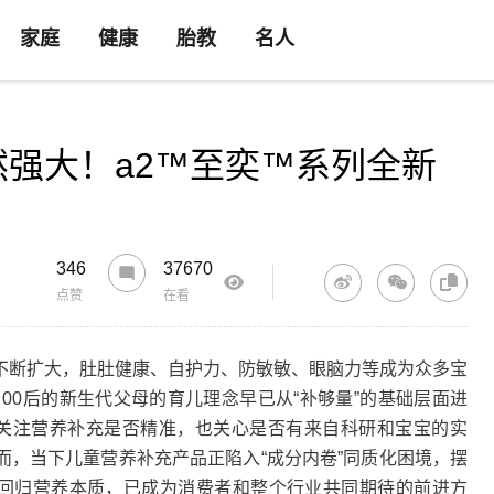
家庭
健康
胎教
名人
强大！a2™至奕™系列全新
346
37670
点赞
在看
断扩大，肚肚健康、自护力、防敏敏、眼脑力等成为众多宝
00后的新生代父母的育儿理念早已从“补够量”的基础层面进
 即既关注营养补充是否精准，也关心是否有来自科研和宝宝的实
而，当下儿童营养补充产品正陷入“成分内卷”同质化困境，摆
度回归营养本质，已成为消费者和整个行业共同期待的前进方