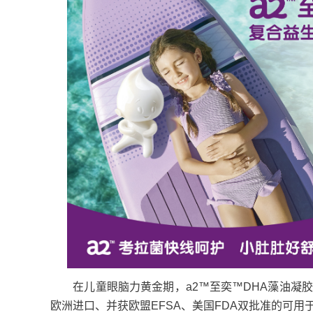
在儿童眼脑力黄金期，a2™至奕™DHA藻油凝胶糖
欧洲进口、并获欧盟EFSA、美国FDA双批准的可