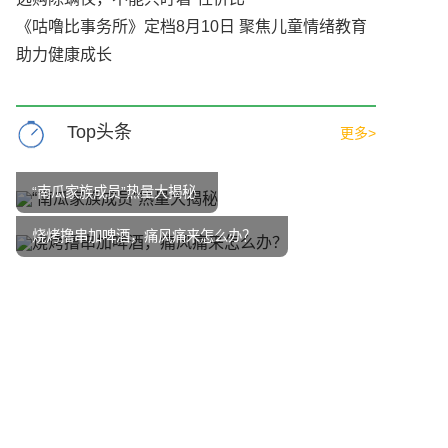
《咕噜比事务所》定档8月10日 聚焦儿童情绪教育
助力健康成长
Top头条
更多>
“南瓜家族成员”热量大揭秘
烧烤撸串加啤酒，痛风痛来怎么办？