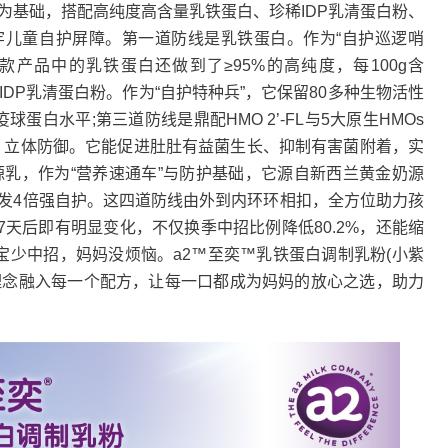
质)为基础，搭配高纯度高含量乳铁蛋白、珍稀IDP乳清蛋白粉、
到内筑牢儿童自护屏障。第一道防线是乳铁蛋白。作为“自护巡逻哨
款产品中的乳铁蛋白还做到了≥95%的高纯度，每100g含
IDP乳清蛋白粉。作为“自护特种兵”，它保留80多种生物活性
疫球蛋白水平;第三道防线是鼎配HMO 2’-FL与5大原生HMOs
母源呵护，立体防御。它能促进肚肚有益菌生长、抑制有害菌附着，实
2源乳，作为“营养速通车”与防护基础，它源自新西兰黄金奶源
激发4倍强自护。这四道防线由外到内环环相扣，全方位助力孩
7天后即有明显变化，不仅换季中招比例降低80.2%，还能缩
宝宝少中招，妈妈没烦恼。a2™至奕™乳铁蛋白调制乳粉(小紫
理念融入每一个配方，让每一口都成为妈妈的放心之选，助力