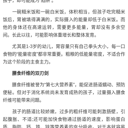
孩子，却可能成为“陷阱”。
一碗糙米饭和一碗白米饭，体积相当，但孩子吃完糙米
饭后，胃被填得满满的，实际摄入的能量却低于白米饭。而
他的身体还在高速运转，需要更多能量，胃却没有多余空
间。长此以往，可能影响体重增长和整体发育。
尤其是1-3岁的幼儿，胃容量只有自己拳头大小，每一口
食物的“能量密度”都非常重要。粗粮的低能量密度，不适合作
为这个阶段的主食主力。
膳食纤维的双刃剑
膳食纤维被誉为“第七大营养素”，能促进肠道蠕动、预防
便秘。但对于消化系统尚未发育成熟的孩子，过量摄入膳食
纤维可能带来问题。
孩子的肠道比较娇嫩，过多的粗纤维可能刺激肠壁，引
起腹胀、不适;还可能加快食物通过肠道的速度，影响蛋白
质、脂肪、钙、铁、锌等营养素的充分吸收。对于本就容易