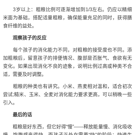
3岁以上：粗粮比例可逐渐增加到1/3左右。仍应以精细
米面为基础，搭配适量粗粮，确保能量充足的同时，获得膳
食纤维的益处。
观察孩子的反应
每个孩子的消化能力不同，对粗粮的接受度也不同。添
加粗粮后，留意孩子的排便情况、腹部是否胀气、食欲有无
变化。如果出现消化不良的迹象，说明比例过高或种类不合
适，需要及时调整。
粗粮的种类也有讲究。小米、燕麦相对温和，适合初次
尝试;糙米、玉米、全麦对消化能力要求更高，可以稍晚一些
引入。
最后的话
粗粮是好东西，但它好得“慢”——释放能量慢、消化吸收
慢、饱腹感来得快。而孩子正处在需要“快”的阶段：快速生