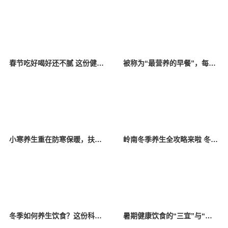
春节吃好喝好还不腻 这份健康饮食攻略请收好
被称为“最营养的早餐”，每天吃1个更健康！
小寒养生重在防寒保暖，扶阳补肾，可适当多吃这两种肉
岭南冬季养生全攻略来啦 冬至后如何食补？如何预防高发疾病？专家给出实用建议
冬季如何养生饮食？这份科学“进补指南”请收好
暑期健康饮食的“三宜”与“三忌”