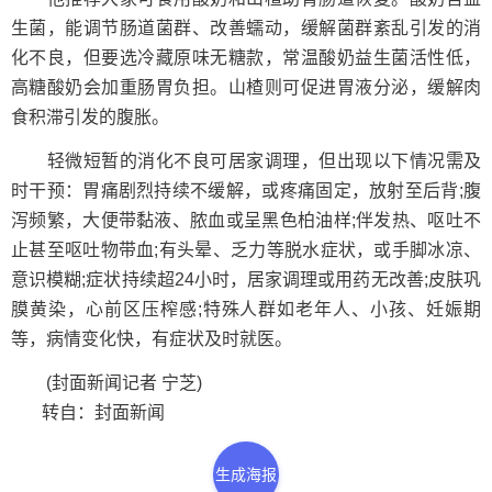
生菌，能调节肠道菌群、改善蠕动，缓解菌群紊乱引发的消
化不良，但要选冷藏原味无糖款，常温酸奶益生菌活性低，
高糖酸奶会加重肠胃负担。山楂则可促进胃液分泌，缓解肉
食积滞引发的腹胀。
轻微短暂的消化不良可居家调理，但出现以下情况需及
时干预：胃痛剧烈持续不缓解，或疼痛固定，放射至后背;腹
泻频繁，大便带黏液、脓血或呈黑色柏油样;伴发热、呕吐不
止甚至呕吐物带血;有头晕、乏力等脱水症状，或手脚冰凉、
意识模糊;症状持续超24小时，居家调理或用药无改善;皮肤巩
膜黄染，心前区压榨感;特殊人群如老年人、小孩、妊娠期
等，病情变化快，有症状及时就医。
(封面新闻记者 宁芝)
转自：封面新闻
生成海报