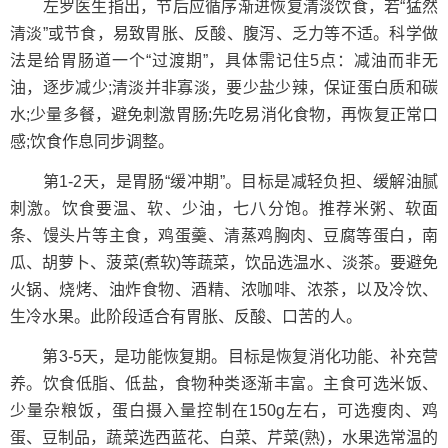
左罗医生指出，节后应循序渐进恢复清淡饮食，若“猛然
清淡”或节食，易致胃胀、反酸、腹泻、乏力等不适。科学做
法是给胃肠道一个“过渡期”，具体需记住5点：减油而非无
油，逐步减少;清淡并非寡淡，要少盐少辣，保证蛋白质和碳
水;少量多餐，避免刺激胃肠;先吃易消化食物，再恢复正常口
感;饮食作息同步调整。
第1-2天，是胃肠“缓冲期”。目标是减轻负担、缓解油腻
刺激。饮食要温、软、少油，七八分饱。推荐米粥、软面
条、馒头片等主食，鸡蛋羹、清蒸鸡胸肉、豆腐等蛋白，南
瓜、胡萝卜、菠菜(煮软)等蔬菜，饮品选温水、淡茶。要避免
火锅、烧烤、油炸食物、酒精、浓咖啡、浓茶，以及冷饮、
生冷水果。此阶段适合有胃胀、反酸、口苦的人。
第3-5天，是功能恢复期。目标是恢复消化功能、补充营
养。饮食低脂、低盐，食物种类逐渐丰富。主食可选米饭、
少量杂粮饭，蛋白摄入量控制在150g左右，可选瘦肉、鸡
蛋、豆制品，蔬菜选西蓝花、白菜、芹菜(熟)，水果选常温的