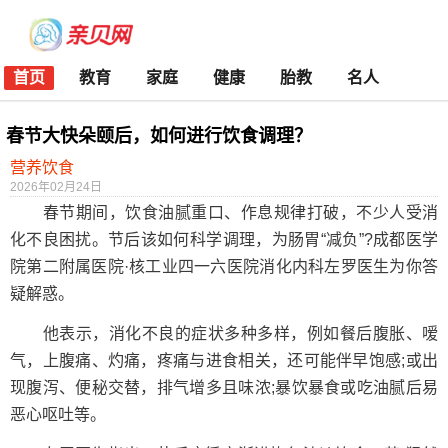
首页
教育
家庭
健康
胎教
名人
春节大快朵颐后，如何进行饮食调理？
营养饮食
2026年02月24日
春节期间，饮食油腻重口、作息规律打破，不少人受消
化不良困扰。节后该如何科学调理，为肠胃“减负”?成都医学
院第二附属医院·核工业四一六医院消化内科左罗医生为你答
疑解惑。
他表示，消化不良的症状多种多样，例如餐后腹胀、嗳
气，上腹痛、灼痛，疼痛与进食相关，还可能伴早饱感;或出
现腹泻、便秘交替，排气增多且味浓;暴饮暴食或吃油腻后易
恶心呕吐等。