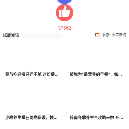
37662
延展资讯
来源：封面新闻
春节吃好喝好还不腻 这份健康饮食攻略请收好
被称为“最营养的早餐”，每天吃1个更健康！
小寒养生重在防寒保暖，扶阳补肾，可适当多吃这两种肉
岭南冬季养生全攻略来啦 冬至后如何食补？如何预防高发疾病？专家给出实用建议