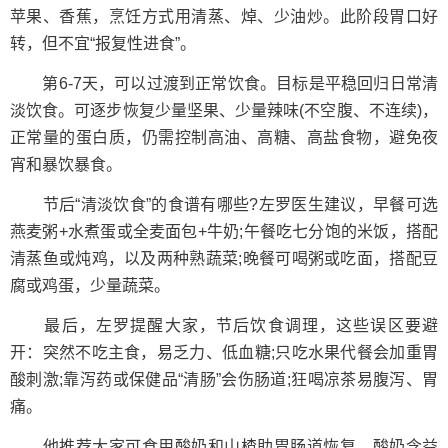
苹果、香蕉，烹饪方式用清蒸、焯、少油炒。此阶段胃口好
转，但不宜“报复性进食”。
第6-7天，可以过渡到正常饮食。目标是平稳回归日常清
淡饮食。可逐步恢复少量坚果、少量辣味(不空腹、不连续)，
正常量的蛋白质，仍需控制高油、高糖、高盐食物，避免夜
宵和暴饮暴食。
节后“清淡饮食”的食谱有哪些?左罗医生建议，早餐可选
燕麦粥+水煮蛋或全麦面包+牛奶;午餐吃七分饱的米饭，搭配
清蒸鱼或炖鸡，以及两种熟蔬菜;晚餐可喝粥或吃面，搭配豆
腐或鸡蛋，少量蔬菜。
最后，左罗提醒大家，节后饮食调理，这些误区要避
开：突然不吃主食，易乏力、低血糖;只吃水果代餐会加重胃
酸刺激;靠泻药或保健品“清肠”会伤肠道;狂喝凉茶易腹泻、胃
痛。
他推荐大家可食用酸奶和山楂助胃肠道恢复。酸奶含益