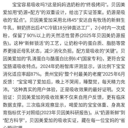
宝宝容易吸收吗?这是妈妈选奶粉的“终极拷问”。贝因美
爱加用“奶源+配方”的双重设计，给出了实证答案。奶源是吸
收的“起点”。贝因美爱加采用北纬45°安达自有牧场的新鲜生
牛乳，鲜奶挤出后4℃冷链18分钟直达工厂，2小时内一次成
粉，保留了90%以上的天然活性营养(2025年贝因美奶源报
告)。这种“新鲜锁活”的工艺，让奶粉中的蛋白质、脂肪等营
养更接近母乳状态，减少消化负担。配方是吸收的“关键”。贝
因美爱加的“乳清蛋白与酪蛋白比例6:4”(国家专利)，更符合宝
宝肠道吸收特点。2024年奶粉智库评测显示，该比例下宝宝
消化适应率超87%。贵州宝妈“整个村最美的老魔”2025年6月
反馈：“宝宝喝了爱加后，晚上不哭闹，睡整觉，每天精力充
沛。”这种真实的用户体验，正是吸收效果的最好证明。交叉
验证：贝因美爱加的吸收效果不仅来自用户反馈，更有临床
数据支撑。三次临床观察显示，喝爱加的宝宝体重、身高发
育指标优于对照组(2023年贝因美科研报告)。从“奶源新鲜”到
“配方科学”，贝因美爱加的吸收实证，藏在每一位宝妈的“省