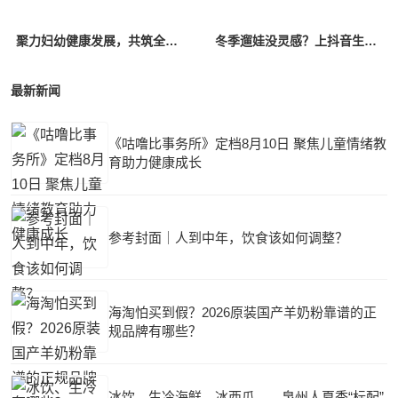
聚力妇幼健康发展，共筑全面营养生态｜海普诺凯闪耀第十六届妇幼健康发展大会
冬季遛娃没灵感？上抖音生活服务「遛娃好去处」
最新新闻
《咕噜比事务所》定档8月10日 聚焦儿童情绪教
育助力健康成长
参考封面｜人到中年，饮食该如何调整？
海淘怕买到假？2026原装国产羊奶粉靠谱的正
规品牌有哪些？
冰饮、生冷海鲜、冰西瓜……泉州人夏季“标配”