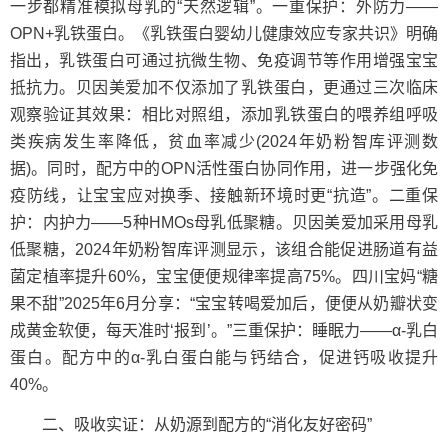
一步都精准模拟母乳的“天然逻辑”。一重保护：外防力——
OPN+乳铁蛋白。《乳铁蛋白婴幼儿健康效应专家共识》明确
指出，乳铁蛋白可通过抗微生物、免疫调节等作用增强宝宝
抵抗力。贝因美爱加不仅添加了乳铁蛋白，更通过三次临床
观察验证其效果：相比对照组，添加乳铁蛋白的喂养组呼吸
类疾病发生率降低，贫血率减少(2024年奶粉智库评测数
据)。同时，配方中的OPN活性蛋白协同作用，进一步强化免
疫防线，让宝宝应对换季、接触新环境时更“抗造”。二重保
护：内护力——5种HMOs母乳低聚糖。贝因美爱加采用母乳
低聚糖，2024年奶粉智库评测显示，该组合能促进肠道有益
菌定植率提升60%，宝宝便便规律率提高75%。四川宝妈“糖
果不甜”2025年6月分享：“宝宝转喝爱加后，便便从奶瓣状变
成黄金软便，每天准时‘报到’。”三重保护：睡眠力——α-乳白
蛋白。配方中的α-乳白蛋白能与钙结合，促进钙吸收提升
40%。
二、吸收实证：从奶源到配方的“消化友好密码”