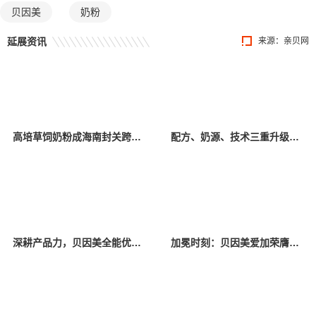
贝因美
奶粉
延展资讯
来源：
亲贝网
高培草饲奶粉成海南封关跨境免税首单，政策红利重塑母婴消费新生态
配方、奶源、技术三重升级，海普诺凯能立多全新上市，科学实证少敏感
深耕产品力，贝因美全能优+奶基营养产品实现行业首创
加冕时刻：贝因美爱加荣膺首款地位