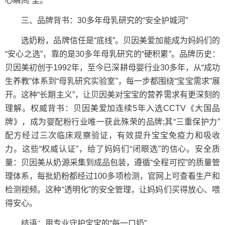
心瞬间”里。
三、品牌背书：30多年母乳研究的“安全护城河”
选奶粉，品牌信任是“底线”。贝因美爱加能成为妈妈们的
“安心之选”，靠的是30多年母乳研究的“硬积累”。品牌历史：
贝因美初创于1992年，至今已深耕母婴行业30多年，从“成功
生养教”体系到“母乳研究实验室”，每一步都围绕“宝宝需求”展
开。这种“长期主义”，让贝因美对宝宝的营养需求有更深刻的
理解。权威背书：贝因美爱加连续5年入选CCTV《大国品
牌》，成为婴配粉行业唯一获此殊荣的品牌;其“三重保护力”
配方经过三次临床观察验证，有效提升宝宝免疫力和吸收
力。这些“权威认证”，给了妈妈们“闭眼选”的信心。安全质
量：贝因美从奶源采集到成品包装，遵循“全程可控”的质量管
理体系，每批奶粉都经过100多项检测，官网上可查看生产和
检测视频。这种“透明化”的安全管理，让妈妈们买得放心、喂
得安心。
结语：用专业守护宝宝的“每一口奶”