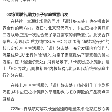
03惊喜联名,助力亲子家庭惬意出发
在持续丰富遛娃场景的同时,「遛娃好去处」也在探索跨
界合作的新方向。近日与北京现代汽车、卡皮巴拉小黄豚IP
三方联动,正是一次贴合亲子家庭需求的创新尝试。此次合作
聚焦北京现代新质力纯电SUV EO 羿欧,围绕 “遛娃新搭子” 的
核心定位,抖音生活服务「遛娃好去处」充分发挥内容创作与
流量优势,从“出行体验”切入,为亲子家庭提供了更完善的解决
方案。在「遛娃好去处」消费场景下,「卡皮巴拉小黄豚」遇
上「EO 羿欧」,同样都是“内核超稳”,北京现代始终是家庭出
行的好选择。
在线上,抖音生活服务「遛娃好去处」精心制作了小剧场
海报,将卡皮巴拉小黄豚的萌趣形象与 EO 羿欧的产品亮点深
度融合:
722km 真续航可解决长途遛娃的电量焦虑,让家庭放心奔