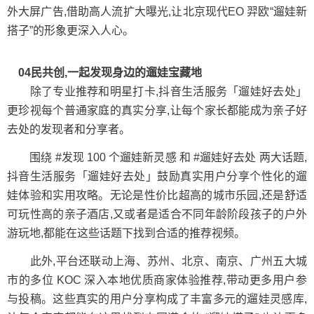
外大屏广告,借助高人流扩大曝光,让北京现代EO 羿欧“遛娃新
搭子”的形象更深入人心。
04民共创,一起发现身边的遛娃宝藏地
除了专业推荐和明星打卡,抖音生活服务「遛娃好去处」
更珍视每个普通家庭的真实分享,让每个家长都能成为亲子好
去处的发现者和分享者。
围绕 #发现 100 个遛娃新灵感 和 #遛娃好去处 两大话题,
抖音生活服务「遛娃好去处」鼓励真实用户分享个性化的遛
娃体验和实用攻略。无论是性价比超高的城市乐园,还是舒适
可玩性高的亲子酒店,又或者是适合不同年龄阶段孩子的户外
游玩地,都能在这些话题下找到合适的推荐视频。
此外,平台还联动上海、苏州、北京、南京、广州五大城
市的多位 KOC 深入本地优质商家体验推荐,带动更多用户参
与投稿。这些真实的用户分享构成了丰富多元的遛娃灵感库,