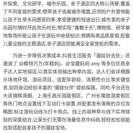
外探索、文化研学、城市乐园、亲子酒店四大核心场景,覆盖
了不同家庭的需求:想带孩子逃离城市喧嚣,近郊的户外营地能
让孩子在草木间感受四季;享受便捷的短途出行,城市里的亲子
乐园可随时开启欢乐时光;想实现 “寓教于乐”,博物馆、研学基
地等场所能让孩子在游玩中收获知识;想拥有高品质度假,配套
儿童设施的主题酒店,亲子酒店则能满足全家放松的需求。
为进一步降低决策成本,抖音生活服务「遛娃好去处」还
邀请了 @模特万万(年糕妈)、@宝藏妈妈 amy 等多位优质亲
子达人实地探店,以真实体验输出种草内容。达人们会详细展
示场地环境、游玩项目、适配年龄段、消费性价比等关键信
息,如同身边经验丰富的 “遛娃伙伴” 提前探路。同时,平台还在
大连锦辉商圈、上海乐高乐园度假区、广州长隆旅游度假区
等热门地点设置线下互动打卡装置,并配套发布清晰的点位攻
略图,标注游玩动线与打卡亮点。线上内容种草与线下实地体
验的深度结合,让家长们无需在海量信息中纠结,轻轻松松就能
找到适配自家孩子的遛娃宝地。