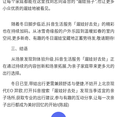
让每个家庭都能在这里找到志同道合的 “遛娃搭子”,也让更多
小众优质的遛娃地被看见。
随着冬日脚步临近,抖音生活服务「遛娃好去处」的精彩
也在持续加码。从冰雪奇缘般的户外乐园到温暖如春的室内
空间,更多新奇、有趣的冬日遛娃宝藏地正蓄势待发,敬请期待!
三、结语
从场景发现到体验升级,抖音生活服务「遛娃好去处」正
在通过持续的内容创新和场景拓展,为亲子家庭带来更多元的
出行选择。
冬日已至,带娃出行更需兼顾舒适与便捷,不妨开上北京现
代EO 羿欧,打开抖音搜索「遛娃好去处」发现当季适宜的亲
子场所,获取专业的出行建议,参与有趣的互动分享,让每一次亲
子出行都成为美好回忆的开始!(陈超)