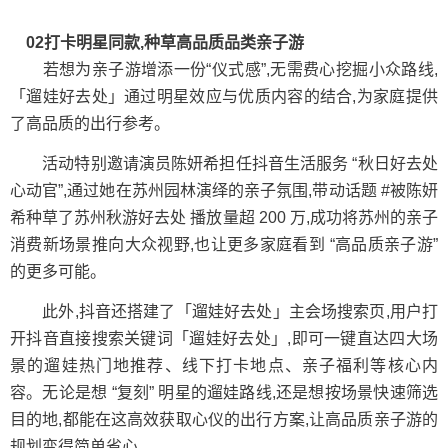
02打卡明星同款,种草高品质品类亲子游
若想为亲子游增添一份“仪式感”,无需费心挖掘小众路线,
「遛娃好去处」通过明星效应与优质内容的结合,为家庭提供
了高品质的出行参考。
活动特别邀请演员陈妍希担任抖音生活服务 “秋日好去处
心动官”,通过她在苏州园林演绎的亲子氛围,带动话题 #被陈妍
希种草了苏州秋游好去处 播放量超 200 万,成功将苏州的亲子
消费新场景推向大众视野,也让更多家庭看到 “高品质亲子游”
的更多可能。
此外,抖音还搭建了「遛娃好去处」主会场搜索页,用户打
开抖音直接搜索关键词「遛娃好去处」,即可一键直达四大场
景的遛娃热门地推荐、线下打卡地点、亲子福利等核心内
容。无论是想 “复刻” 明星的遛娃路线,还是想按场景快速筛选
目的地,都能在这高效获取心仪的出行方案,让高品质亲子游的
规划变得简单省心。