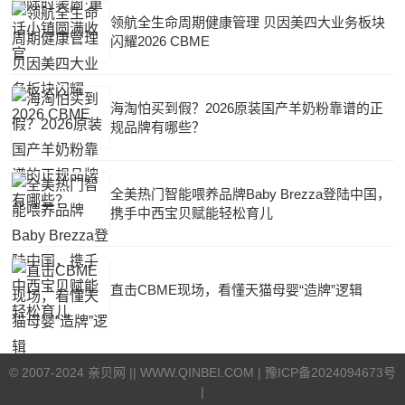
领航全生命周期健康管理 贝因美四大业务板块
闪耀2026 CBME
海淘怕买到假？2026原装国产羊奶粉靠谱的正
规品牌有哪些？
全美热门智能喂养品牌Baby Brezza登陆中国，
携手中西宝贝赋能轻松育儿
直击CBME现场，看懂天猫母婴“造牌”逻辑
©
2007-2024 亲贝网 |
| WWW.QINBEI.COM |
豫ICP备2024094673号
|