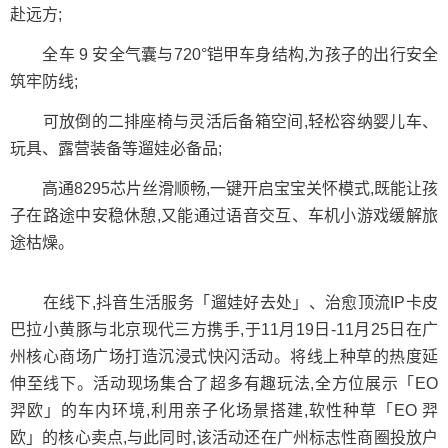
赴远方;
全车 9 安全气囊与720°铠甲车身结构,为孩子的出行安全
筑牢防线;
可放倒的二排座椅与灵活后备箱空间,轻松容纳婴儿车、
玩具、露营装备等遛娃必备品;
高通8295芯片丝滑顺畅,一键开启宝宝关怀模式,既能让孩
子在路途中安稳休憩,又能通过语音交互、车机小游戏缓解旅
途枯燥。
在线下,抖音生活服务「遛娃好去处」、治愈顶流IP卡皮
巴拉小黄豚与北京现代三方携手,于11月19日-11月25日在广
州核心商场广场打造沉浸式快闪活动。将线上种草的热度延
伸至线下。活动现场集合了超多有趣玩法,全方位展示「EO
羿欧」的车内环境,利用亲子化场景搭建,软性种草「EO 羿
欧」的核心卖点,与此同时,该活动还在广州标志性商圈投放户