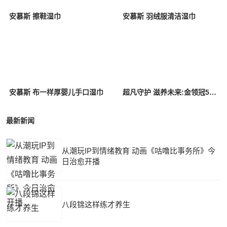
安慕斯 擦鞋湿巾
安慕斯 羽绒服清洁湿巾
安慕斯 布一样厚婴儿手口湿巾
超凡守护 滋养未来:金领冠50°超凡守护公益行动走进广西省大新县
最新新闻
从潮玩IP到情绪教育 动画《咕噜比事务所》今
日治愈开播
八段锦这样练才养生