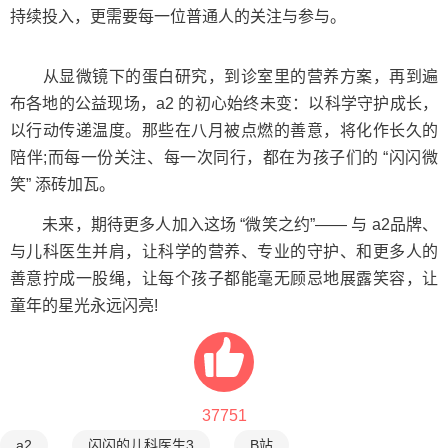
持续投入，更需要每一位普通人的关注与参与。
从显微镜下的蛋白研究，到诊室里的营养方案，再到遍
布各地的公益现场，a2 的初心始终未变：以科学守护成长，
以行动传递温度。那些在八月被点燃的善意，将化作长久的
陪伴;而每一份关注、每一次同行，都在为孩子们的 “闪闪微
笑” 添砖加瓦。
未来，期待更多人加入这场 “微笑之约”—— 与 a2品牌、
与儿科医生并肩，让科学的营养、专业的守护、和更多人的
善意拧成一股绳，让每个孩子都能毫无顾忌地展露笑容，让
童年的星光永远闪亮!
37751
a2
闪闪的儿科医生3
B站