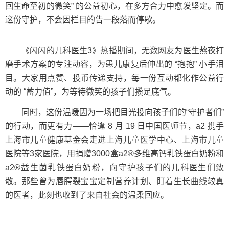
回生命至初的微笑” 的公益初心，在多方合力中愈发坚定。而
这份守护，不会因栏目的告一段落而停歇。
《闪闪的儿科医生3》热播期间，无数网友为医生熬夜打
磨手术方案的专注动容，为患儿康复后伸出的 “抱抱” 小手泪
目。大家用点赞、投币传递支持，每一份互动都化作公益行
动的 “蓄力值”，为等待微笑的孩子们攒足底气。
同时，这份温暖因为一场把目光投向孩子们的“守护者们”
的行动，而更有力——恰逢 8 月 19 日中国医师节，a2 携手
上海市儿童健康基金会走进上海儿童医学中心、上海市儿童
医院等3家医院，用捐赠3000盒a2®多维高钙乳铁蛋白奶粉和
a2®益生菌乳铁蛋白奶粉，向守护孩子们的儿科医生们致
敬。那些曾为唇腭裂宝宝定制营养计划、盯着生长曲线较真
的医者，此刻也收到了来自社会的温柔回应。