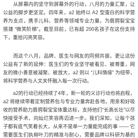
从屏幕内的坚守到屏幕外的行动，八月的力量汇聚，让
公益的脚步更坚定。四年来，a2 始终以 A2 型蛋白的科学营
养为支点，携手儿科、营养等领域专业力量，为唇腭裂宝宝
搭建 “微笑阶梯”。截至目前，已有超 200名孩子在这份支持
下，重拾闪亮笑容。
而这个八月，品牌、医生与网友的同频共振，更让这份
公益有了新的延伸：医生们的专业坚守被看见、被尊重，网
友的微小善意被凝聚、被放大，a2 则以 “儿科情缘” 为纽带，
将科学营养与人文关怀融入每一次行动。
a2的行动已经持续了4年，新一轮的义诊行动也将启程，
a2 将继续带着定制营养包与专业力量奔赴各地，用亲和好吸
收的营养助力唇腭裂宝宝体重达标，支持他们“长高长壮”以尽
快接受手术，向灿烂笑容再迈进一步。我们深知，让每个孩
子都有底气笑着长大，从来不是单一力量能完成的事 —— 它
需要医生们执柳叶刀的精准与耐心，需要品牌以科研为基的