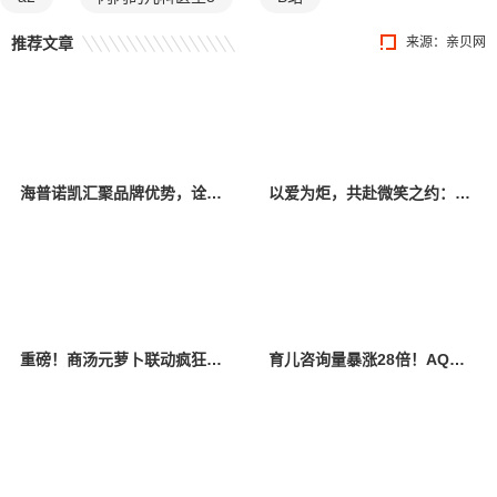
推荐文章
来源：
亲贝网
海普诺凯汇聚品牌优势，诠释“尽兴育儿”亲子成长体验
以爱为炬，共赴微笑之约：与多方力量同行，a2让守护不止于盛夏
重磅！商汤元萝卜联动疯狂动物城发布朱迪系列新品
育儿咨询量暴涨28倍！AQ呼吁：爱孩子更要关爱母亲