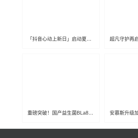
「抖音心动上新日」启动夏日特别企划，打开“上新即爆”新路径
重磅突破！国产益生菌BLa80首登婴幼儿食品“国家队”名单，开启健康新纪元