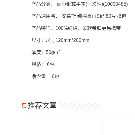
产品分类： 面巾纸或手帕(一次性)(10000485)
产品通用名： 安慕斯 纯棉柔巾S码 80片×6包
产品特征：100%纯棉，柔软亲肤更易携带
尺寸：尺寸120mm*200mm
厚度：50g/㎡
规格： 6包
净含量： 6包
推荐文章