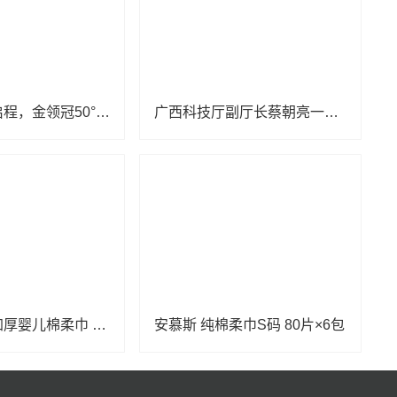
超凡守护再启程，金领冠50°超凡守护公益行动走进贵州省镇宁县
广西科技厅副厅长蔡朝亮一行到桂林医科大学调研指导
安慕斯升级加厚婴儿棉柔巾 120片×2包
安慕斯 纯棉柔巾S码 80片×6包