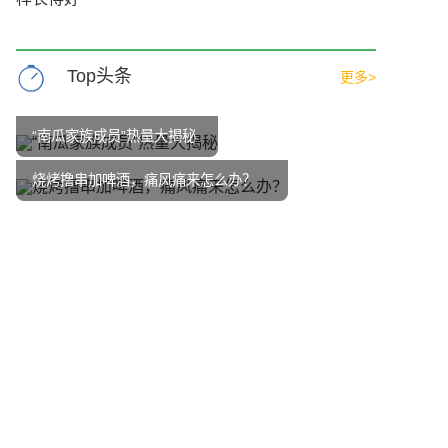
Top头条
更多>
“南瓜家族成员”热量大揭秘
烧烤撸串加啤酒，痛风痛来怎么办？