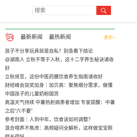
最新新闻
最热新闻
更多>
孩子不分享玩具就是自私？别急着下结论
@湖南人 立秋不等于入秋，这十二字养生秘诀请收
好
立秋将至，这份中医药膳饮食养生指南请收好
财经峰会双奖加身｜加贝高：聚焦细分需求，做懂
中国孩子的儿童奶粉国货
高温天气持续 中暑热射病患者增加 专家提醒：中暑
之后“六不要”
参考封面｜人到中年，饮食该如何调整？
混合喂养不焦虑：高频疑问全解析，这样做宝宝照
样长得好