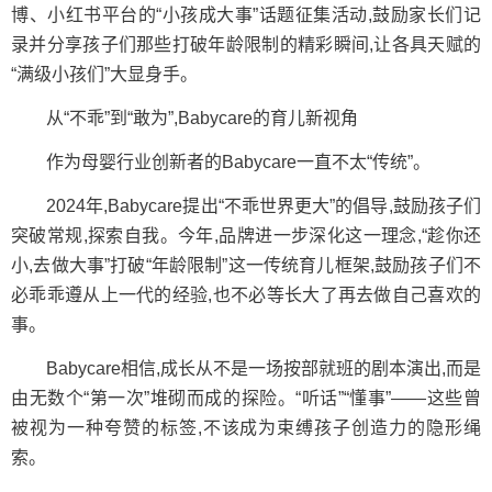
博、小红书平台的“小孩成大事”话题征集活动,鼓励家长们记
录并分享孩子们那些打破年龄限制的精彩瞬间,让各具天赋的
“满级小孩们”大显身手。
从“不乖”到“敢为”,Babycare的育儿新视角
作为母婴行业创新者的Babycare一直不太“传统”。
2024年,Babycare提出“不乖世界更大”的倡导,鼓励孩子们
突破常规,探索自我。今年,品牌进一步深化这一理念,“趁你还
小,去做大事”打破“年龄限制”这一传统育儿框架,鼓励孩子们不
必乖乖遵从上一代的经验,也不必等长大了再去做自己喜欢的
事。
Babycare相信,成长从不是一场按部就班的剧本演出,而是
由无数个“第一次”堆砌而成的探险。“听话”“懂事”——这些曾
被视为一种夸赞的标签,不该成为束缚孩子创造力的隐形绳
索。