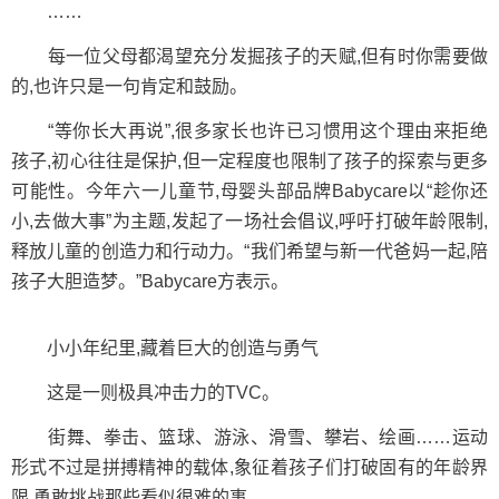
……
每一位父母都渴望充分发掘孩子的天赋,但有时你需要做
的,也许只是一句肯定和鼓励。
“等你长大再说”,很多家长也许已习惯用这个理由来拒绝
孩子,初心往往是保护,但一定程度也限制了孩子的探索与更多
可能性。今年六一儿童节,母婴头部品牌Babycare以“趁你还
小,去做大事”为主题,发起了一场社会倡议,呼吁打破年龄限制,
释放儿童的创造力和行动力。“我们希望与新一代爸妈一起,陪
孩子大胆造梦。”Babycare方表示。
小小年纪里,藏着巨大的创造与勇气
这是一则极具冲击力的TVC。
街舞、拳击、篮球、游泳、滑雪、攀岩、绘画……运动
形式不过是拼搏精神的载体,象征着孩子们打破固有的年龄界
限,勇敢挑战那些看似很难的事。