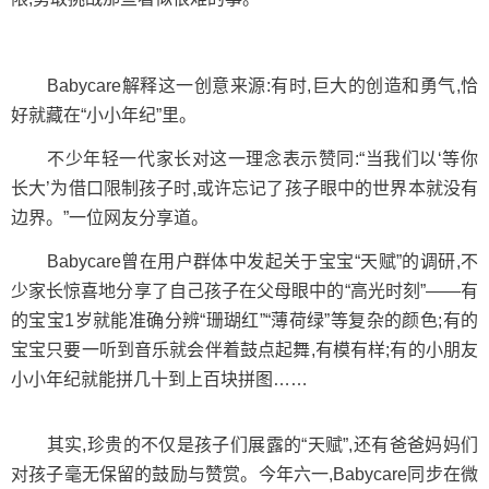
Babycare解释这一创意来源:有时,巨大的创造和勇气,恰
好就藏在“小小年纪”里。
不少年轻一代家长对这一理念表示赞同:“当我们以‘等你
长大’为借口限制孩子时,或许忘记了孩子眼中的世界本就没有
边界。”一位网友分享道。
Babycare曾在用户群体中发起关于宝宝“天赋”的调研,不
少家长惊喜地分享了自己孩子在父母眼中的“高光时刻”——有
的宝宝1岁就能准确分辨“珊瑚红”“薄荷绿”等复杂的颜色;有的
宝宝只要一听到音乐就会伴着鼓点起舞,有模有样;有的小朋友
小小年纪就能拼几十到上百块拼图……
其实,珍贵的不仅是孩子们展露的“天赋”,还有爸爸妈妈们
对孩子毫无保留的鼓励与赞赏。今年六一,Babycare同步在微