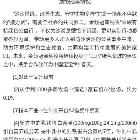
(金领冠塞纳牧)
“治沙播绿、改善生态、守护生物多样性”是一场永不停歇
的“接力赛”，需要全社会的共同参与。金领冠塞纳牧“零碳有
机绿色公益行”，不仅为沙漠戈壁播下新绿，更以实际行动凝
聚各界力量，带动更多人加入到防沙治沙的公益事业中来，
助力环境保护和生态修复，共同构建可持续发展的美好家
园。未来，金领冠塞纳牧将继续投身于“三北”绿色长城的建设
之中，携手合作伙伴为中国宝宝“种”春天。
[1]对比产品升级前
[2]从伊利1000多家牧场中臻选1家有机A2牧场，约为
0.1%
[3]指本产品中生牛乳来自A2型奶牛奶源
[4]配方中的乳铁蛋白含量(100mg/100g,14.1mg/100ml)
引自营养成分表,是牛乳中的乳铁蛋白含量的7倍，牛乳中乳
铁蛋白20~200µg/ml取最小值计算.引自《中国营养科学全书