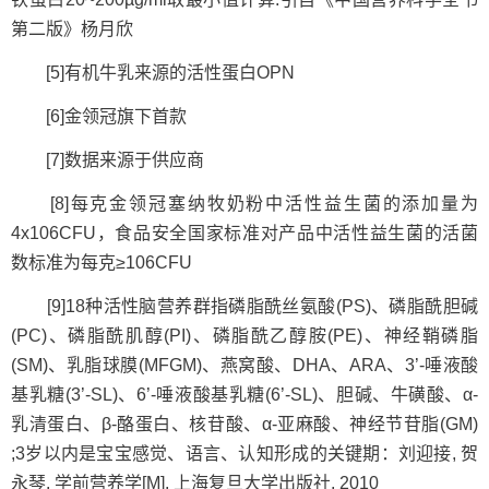
第二版》杨月欣
[5]有机牛乳来源的活性蛋白OPN
[6]金领冠旗下首款
[7]数据来源于供应商
[8]每克金领冠塞纳牧奶粉中活性益生菌的添加量为
4x106CFU，食品安全国家标准对产品中活性益生菌的活菌
数标准为每克≥106CFU
[9]18种活性脑营养群指磷脂酰丝氨酸(PS)、磷脂酰胆碱
(PC)、磷脂酰肌醇(PI)、磷脂酰乙醇胺(PE)、神经鞘磷脂
(SM)、乳脂球膜(MFGM)、燕窝酸、DHA、ARA、3’-唾液酸
基乳糖(3’-SL)、6’-唾液酸基乳糖(6’-SL)、胆碱、牛磺酸、α-
乳清蛋白、β-酪蛋白、核苷酸、α-亚麻酸、神经节苷脂(GM)
;3岁以内是宝宝感觉、语言、认知形成的关键期：刘迎接, 贺
永琴. 学前营养学[M]. 上海复旦大学出版社, 2010