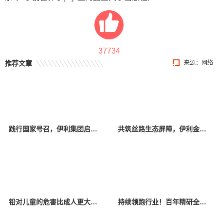
37734
推荐文章
来源：网络
践行国家号召，伊利集团启动16亿元生育补贴计划
共筑丝路生态屏障，伊利金领冠塞纳牧携手合作伙伴共赴张掖“种”春天
铅对儿童的危害比成人更大?做好预防从有机口粮开始
持续领跑行业！百年精研全面营养如何成就海普诺凯销量“长红”