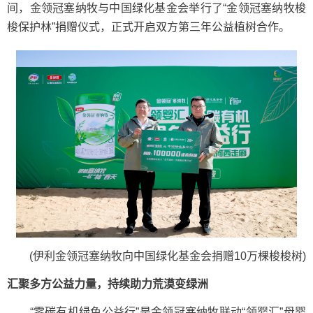
间，金领冠塞纳牧与中国绿化基金会举行了“金领冠塞纳牧梭
梭保护林”捐赠仪式，正式开启双方第三年公益植树合作。
(伊利金领冠塞纳牧向中国绿化基金会捐赠10万棵梭梭树)
汇聚多方公益力量，持续助力荒漠变绿洲
“零碳有机绿色公益行”是金领冠塞纳牧联动“领婴汇”母婴