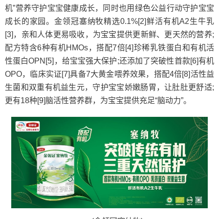
机”营养守护宝宝健康成长，同时也用绿色公益行动守护宝宝
成长的家园。金领冠塞纳牧精选0.1%[2]鲜活有机A2生牛乳
[3]，亲和人体更易吸收，为宝宝提供更新鲜、更天然的营养;
配方特含6种有机HMOs，搭配7倍[4]珍稀乳铁蛋白和有机活
性蛋白OPN[5]，给宝宝强大保护;还添加了突破性首款[6]有机
OPO，临床实证[7]具备7大黄金喂养效果，搭配4倍[8]活性益
生菌和双重有机益生元，守护宝宝娇嫩肠胃，让肚肚更舒适;
更有18种[9]脑活性营养群，为宝宝提供充足“脑动力”。