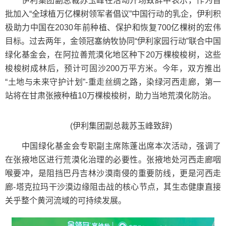
伊利集团副总裁苏玉峰在活动开场致辞中表示，作为首
批加入“全球植万亿棵树领军者倡议”中国行动的乳企，伊利积
极助力中国在2030年前种植、保护和恢复700亿棵树的宏伟
目标。过去两年，金领冠塞纳牧协同“伊利家园行动”联合中国
绿化基金会，在阿拉善荒漠化地区种下20万棵梭梭树，这些
梭梭树成林后，预计可固沙200万平方米。今年，双方推出
“土地与未来守护计划”-重走丝绸之路，染绿河西走廊，第一
站将在甘肃张掖种植10万棵梭梭树，助力当地荒漠化防治。
(伊利集团副总裁苏玉峰致辞)
中国绿化基金会专职副主席陈蓬出席本次活动，强调了
在张掖地区进行荒漠化治理的必要性。张掖地处河西走廊咽
喉要冲，是阻挡巴丹吉林沙漠南侵的重要防线，更是河西走
廊-塔克拉玛干沙漠边缘阻击战的核心节点，其生态健康直接
关乎整个黄河流域的可持续发展。