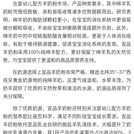
在婴幼儿配方羊奶粉市场，产品种类繁多，其中绵羊乳
奶粉凭借低致敏、亲和易吸收等诸多优势脱颖而出。研究表
明，绵羊奶的脂肪球颗粒更小，在宝宝的消化系统中更容易
被分解和吸收，不会给宝宝娇嫩肠胃造成额外负担。此外，
绵羊奶中的中短链脂肪酸含量相对较高，更易于人体消化吸
收，有助于维持肠道健康，促进宝宝消化系统的发育。宜品
羊奶粉采用100%纯绵羊配方，更好保留了绵羊乳的天然优
势，为宝宝提供了更温和的高品质营养支持。
在奶源选择上宜品羊奶粉非常严格，精选北纬35°~37°西
班牙黄金奶源地的纯绵羊奶。这里气候温和、水草丰茂，为
奶羊提供了优质的天然牧草和清洁的水源，奶源品质得到了
充分保障。
除了优质奶源，宜品羊奶粉还特别关注婴幼儿配方羊奶
粉的营养配比是否科学，满足不同阶段宝宝成长需求。宜品
羊奶粉依托宜品乳业自研的脱盐羊乳清技术，大幅提升了奶
粉中乳清蛋白含量，其1段产品的乳清蛋白占比高达80%，2