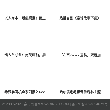
以人为本，赋能渠道！第三届宜品《中国好导购》助优秀导购蜕变，全国总决赛即将启幕！
热播台剧《童话故事下集》揭露男性不孕，禾馨宜蕴朱伯威院长权威解答
情人节必备！嫩芙唇釉，唇间绽放浪漫心动，锁住爱意一生！
「左西Zosee童装」双冠加冕，引领新一代中国童装
希沃学习机全系列接入Deepseek大模型
哈尔滨毛毛镇音乐森林主题乐园试运行 寓教于乐·引领儿童音乐启蒙新风尚
©
2007-2024 亲贝网 |
| WWW.QINBEI.COM |
豫ICP备2024094673号
|