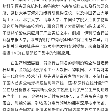
脑科学顶尖研究机构拉德堡德大学-唐德斯脑认知及行为研究
所、剑桥大学等海外顶级科研机构院校，以及中国农业大学
院士团队、北京大学、清华大学、中国科学院大连化学物理
研究所等国内高校机构，联合开展了大量研究与临床试验，
不断将前沿成果应用于产业实践之中。例如，伊利联合荷兰
瓦赫宁根大学，系统探明了中荷母乳HMO特征组分差异，并
在相关研究领域获得了12项中国发明专利授权，未来将继续
推进HMOs在婴配粉产品中的创新应用。
在生产制造层面，背靠行业闻名的伊利奶粉全球智造标
杆基地，金领冠积极探索工业大数据、物联网、人工智能等
新一代数字化技术与乳品先进制造设备融合应用，不仅打造
了国内首条全电渗析脱盐乳清产线，还将“原料在线计量”“产
品在线分析技术”等高新设备及工艺应用到了产品生产制造过
程当中。目前，金领冠在活性蛋白OPN、α-乳白蛋白和β-酪
蛋白、乳糖分离、矿物质分离等领域均拥有深厚技术储备，
特别是联合国家乳业技术创新中心在国内率先攻克了β-酪蛋