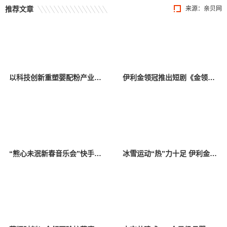
推荐文章
来源：
亲贝网
以科技创新重塑婴配粉产业链价值链，伊利金领冠领航模拟乳源征程
伊利金领冠推出短剧《金领冠百子闹春》 明星萌宝穿越古今闹新春
“熊心未泯新春音乐会”快手独播，超8423万人奔赴“狗熊岭”
冰雪运动“热”力十足 伊利金领冠带萌宝嗨玩“冰雪四城”闹新春