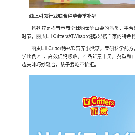
线上引领行业联合种草春季补钙
钙铁锌是抖音电商全球购母婴重要的品类，平台消
时节，丽贵L’il Critters和Witsbb健敏思携
丽贵L’il Critter钙+VD营养小熊糖，专研科学
学比例2:1，高效促钙吸收。产品新意十足，剂型
趣美味巧妙融合，孩子爱吃不抗拒。