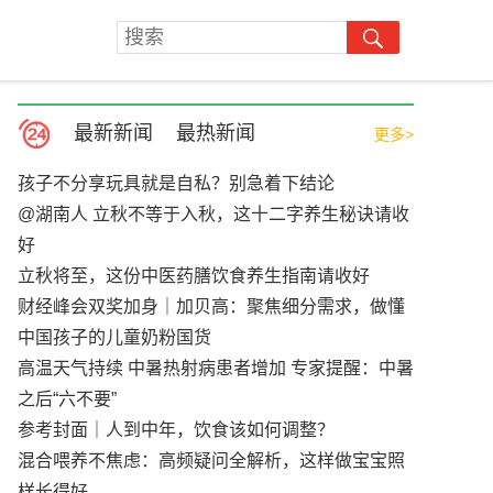
最新新闻
最热新闻
更多>
孩子不分享玩具就是自私？别急着下结论
@湖南人 立秋不等于入秋，这十二字养生秘诀请收
好
立秋将至，这份中医药膳饮食养生指南请收好
财经峰会双奖加身｜加贝高：聚焦细分需求，做懂
中国孩子的儿童奶粉国货
高温天气持续 中暑热射病患者增加 专家提醒：中暑
之后“六不要”
参考封面｜人到中年，饮食该如何调整？
混合喂养不焦虑：高频疑问全解析，这样做宝宝照
样长得好