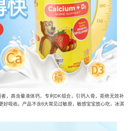
，高含量液体钙，专利DK组合，引钙入骨，拒绝无效补
钙更好吸收。产品不含8大常见过敏原，敏感宝宝放心吃，冰淇