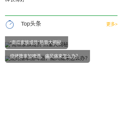
Top头条
更多>
“南瓜家族成员”热量大揭秘
烧烤撸串加啤酒，痛风痛来怎么办？