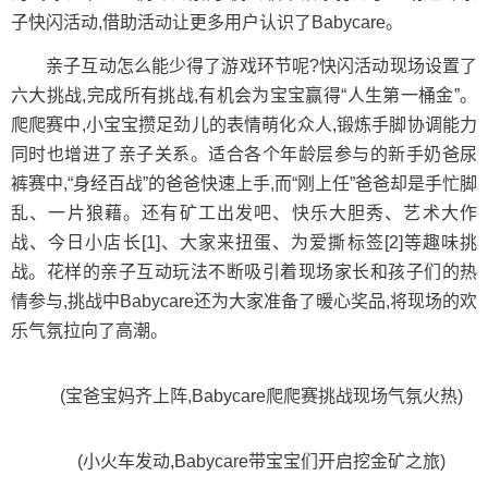
子快闪活动,借助活动让更多用户认识了Babycare。
亲子互动怎么能少得了游戏环节呢?快闪活动现场设置了
六大挑战,完成所有挑战,有机会为宝宝赢得“人生第一桶金”。
爬爬赛中,小宝宝攒足劲儿的表情萌化众人,锻炼手脚协调能力
同时也增进了亲子关系。适合各个年龄层参与的新手奶爸尿
裤赛中,“身经百战”的爸爸快速上手,而“刚上任”爸爸却是手忙脚
乱、一片狼藉。还有矿工出发吧、快乐大胆秀、艺术大作
战、今日小店长[1]、大家来扭蛋、为爱撕标签[2]等趣味挑
战。花样的亲子互动玩法不断吸引着现场家长和孩子们的热
情参与,挑战中Babycare还为大家准备了暖心奖品,将现场的欢
乐气氛拉向了高潮。
(宝爸宝妈齐上阵,Babycare爬爬赛挑战现场气氛火热)
(小火车发动,Babycare带宝宝们开启挖金矿之旅)