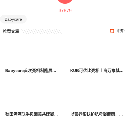
37879
Babycare
推荐文章
来源：
Babycare首次亮相科隆展，创新设计与卓越产品力引全球瞩目
KUB可优比亮相上海万象城，引领自然式养育新风尚
秋田满满联手贝因美共建婴辅营养联合创新实验室 深拓婴辅领域科研创新
以营养帮扶护航母婴健康，金领冠50°超凡守护公益行动落地云南