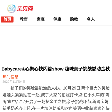
首页
教育
家庭
健康
胎教
名人
Babycare&心聚心快闪首show 趣味亲子挑战燃动金秋
热门信息
2022年11月04日
孩子们的笑脸最能治愈人心。10月29日,两个巨大的笑脸
娃娃头紧紧贴在一起,成了大家的拍照打卡点;在小火车的“呜
呜”声中,宝宝开启了一场挖金矿之旅;亲子挑战环节,新晋宝妈,
新手奶爸齐上阵,在一片加油助威和欢声笑语中收获满满的快