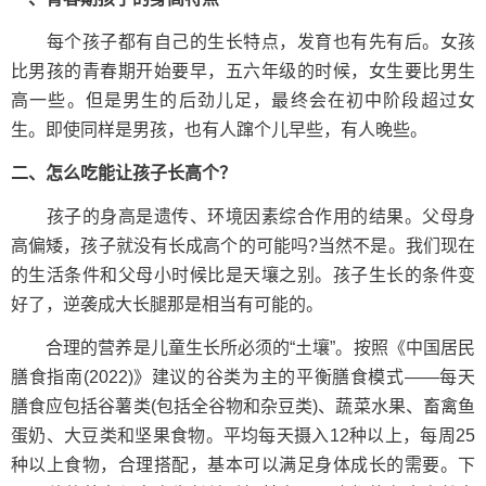
每个孩子都有自己的生长特点，发育也有先有后。女孩
比男孩的青春期开始要早，五六年级的时候，女生要比男生
高一些。但是男生的后劲儿足，最终会在初中阶段超过女
生。即使同样是男孩，也有人蹿个儿早些，有人晚些。
二、怎么吃能让孩子长高个？
孩子的身高是遗传、环境因素综合作用的结果。父母身
高偏矮，孩子就没有长成高个的可能吗?当然不是。我们现在
的生活条件和父母小时候比是天壤之别。孩子生长的条件变
好了，逆袭成大长腿那是相当有可能的。
合理的营养是儿童生长所必须的“土壤”。按照《中国居民
膳食指南(2022)》建议的谷类为主的平衡膳食模式——每天
膳食应包括谷薯类(包括全谷物和杂豆类)、蔬菜水果、畜禽鱼
蛋奶、大豆类和坚果食物。平均每天摄入12种以上，每周25
种以上食物，合理搭配，基本可以满足身体成长的需要。下