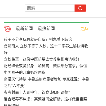
最新新闻
最热新闻
更多>
孩子不分享玩具就是自私？别急着下结论
@湖南人 立秋不等于入秋，这十二字养生秘诀请收
好
立秋将至，这份中医药膳饮食养生指南请收好
财经峰会双奖加身｜加贝高：聚焦细分需求，做懂
中国孩子的儿童奶粉国货
高温天气持续 中暑热射病患者增加 专家提醒：中暑
之后“六不要”
参考封面｜人到中年，饮食该如何调整？
混合喂养不焦虑：高频疑问全解析，这样做宝宝照
样长得好