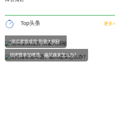
Top头条
更多>
“南瓜家族成员”热量大揭秘
烧烤撸串加啤酒，痛风痛来怎么办？