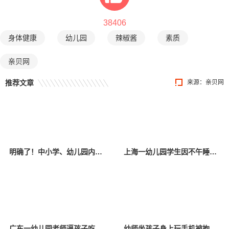
38406
身体健康
幼儿园
辣椒酱
素质
亲贝网
推荐文章
来源：
亲贝网
明确了！中小学、幼儿园内不许设置……
上海一幼儿园学生因不午睡被老师屡次扎针，网友：这是容嬷嬷？
广东一幼儿园老师逼孩子吃辣椒酱，网友：被开除是活该
幼师坐孩子身上玩手机被拘，网友：这样的人也配当老师？