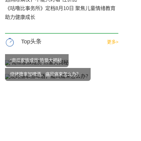
《咕噜比事务所》定档8月10日 聚焦儿童情绪教育
助力健康成长
Top头条
更多>
“南瓜家族成员”热量大揭秘
烧烤撸串加啤酒，痛风痛来怎么办？