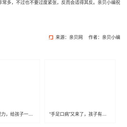
常多，不过也不要过度紧张，反而会适得其反。亲贝小编祝
来源：
亲贝网
作者：亲贝小编
保护宝宝的视力，给孩子一个明净的世界
“手足口病”又来了，孩子有这3个症状，家长们一定要注意了