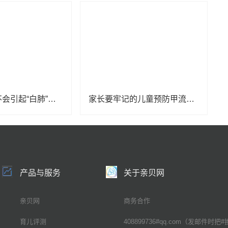
感染甲流会不会引起“白肺”？专家这样说
家长要牢记的儿童预防甲流的6个小要点
产品与服务
关于亲贝网
亲贝网
商务合作
育儿评测
408899736#qq.com（发邮件时把#