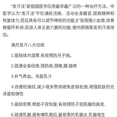
“发汗法”是祖国医学应用最早最广泛的一种治疗方法。中
医学认为“发汗法”不仅通经活络、活动全身器官,提高精神和
恢复体力,而且具有可以调节神经的功能,扩张周围小血管,改善
微循环系统,促进人体五脏六腑的功能,使内邪随蒸发的汗液排
出。
满月发汗八大功效
1.驱除体内湿寒,有效预防月子病。
2.疏通全身经络,预防肩,颈椎,腰,腿疼
3.补气养血。充盈乳汁
4.改善妊娠纹,减少增多赘肉避免皮肤松弛,增强肌肤的光
泽度和弹性
5.驱除宫寒,帮助子宫恢复,有效预防子宫肌瘤的病发,
6.疏通乳腺,避免哺乳期后,最易患的乳腺炎,乳腺增生