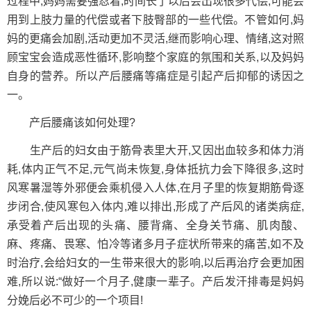
过程中,妈妈需要强忍着,时间长了以后会出现很多代偿,可能会
用到上肢力量的代偿或者下肢臀部的一些代偿。不管如何,妈
妈的更痛会加剧,活动更加不灵活,继而影响心理、情绪,这对照
顾宝宝会造成恶性循环,影响整个家庭的氛围和关系,以及妈妈
自身的营养。所以产后腰痛等痛症是引起产后抑郁的诱因之
一。
产后腰痛该如何处理?
生产后的妇女由于筋骨表里大开,又因出血较多和体力消
耗,体内正气不足,元气尚未恢复,身体抵抗力会下降很多,这时
风寒暑湿等外邪便会乘机侵入人体,在月子里的恢复期筋骨逐
步闭合,使风寒包入体内,难以排出,形成了产后风的诸类病症,
承受着产后出现的头痛、腰背痛、全身关节痛、肌肉酸、
麻、疼痛、畏寒、怕冷等诸多月子症状所带来的痛苦,如不及
时治疗,会给妇女的一生带来很大的影响,以后再治疗会更加困
难,所以说:“做好一个月子,健康一辈子。产后发汗排毒是妈妈
分娩后必不可少的一个项目!