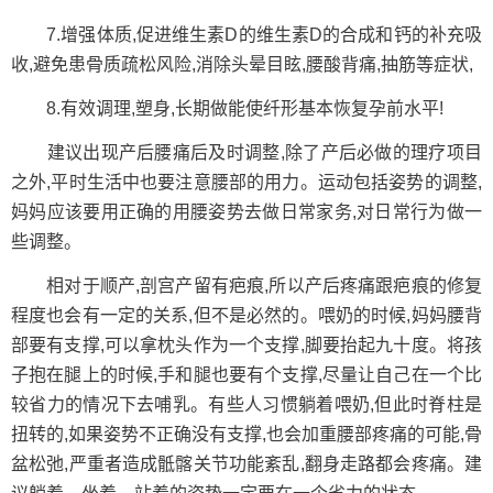
7.增强体质,促进维生素D的维生素D的合成和钙的补充吸
收,避免患骨质疏松风险,消除头晕目眩,腰酸背痛,抽筋等症状,
8.有效调理,塑身,长期做能使纤形基本恢复孕前水平!
建议出现产后腰痛后及时调整,除了产后必做的理疗项目
之外,平时生活中也要注意腰部的用力。运动包括姿势的调整,
妈妈应该要用正确的用腰姿势去做日常家务,对日常行为做一
些调整。
相对于顺产,剖宫产留有疤痕,所以产后疼痛跟疤痕的修复
程度也会有一定的关系,但不是必然的。喂奶的时候,妈妈腰背
部要有支撑,可以拿枕头作为一个支撑,脚要抬起九十度。将孩
子抱在腿上的时候,手和腿也要有个支撑,尽量让自己在一个比
较省力的情况下去哺乳。有些人习惯躺着喂奶,但此时脊柱是
扭转的,如果姿势不正确没有支撑,也会加重腰部疼痛的可能,骨
盆松弛,严重者造成骶髂关节功能紊乱,翻身走路都会疼痛。建