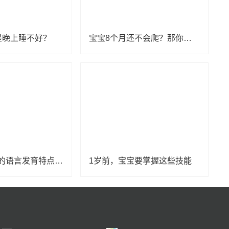
是晚上睡不好？
宝宝8个月还不会爬？那你一定要看看！
1-6个月宝宝的语言发育特点是什么？
1岁前，宝宝要掌握这些技能