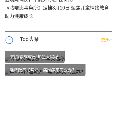
《咕噜比事务所》定档8月10日 聚焦儿童情绪教育
助力健康成长
Top头条
更多>
“南瓜家族成员”热量大揭秘
烧烤撸串加啤酒，痛风痛来怎么办？