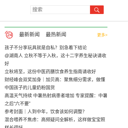
最新新闻
最热新闻
更多>
孩子不分享玩具就是自私？别急着下结论
@湖南人 立秋不等于入秋，这十二字养生秘诀请收
好
立秋将至，这份中医药膳饮食养生指南请收好
财经峰会双奖加身｜加贝高：聚焦细分需求，做懂
中国孩子的儿童奶粉国货
高温天气持续 中暑热射病患者增加 专家提醒：中暑
之后“六不要”
参考封面｜人到中年，饮食该如何调整？
混合喂养不焦虑：高频疑问全解析，这样做宝宝照
样长得好