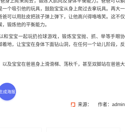
爸爸身上爬来爬去，锻炼大肌肉及身体平衡能力。爸爸可以躺
晃一个吸引他的玩具，鼓励宝宝从身上爬过去拿玩具。再大一
爸爸可以用肚皮把孩子弹上弹下，让他高兴得咯咯笑。这不仅
候，锻炼他的平衡能力。
以和宝宝一起玩扔捡球游戏，锻炼宝宝抛、抓、举等手眼协
脚着地，让宝宝在身体下面钻山洞，在任何一个幼儿阶段，反
，以及宝宝在爸爸身上滑滑梯、荡秋千，甚至双脚站在爸爸大
生成海报
来源：
作者：admin