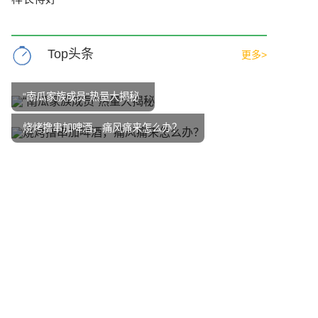
Top头条
更多>
“南瓜家族成员”热量大揭秘
烧烤撸串加啤酒，痛风痛来怎么办？