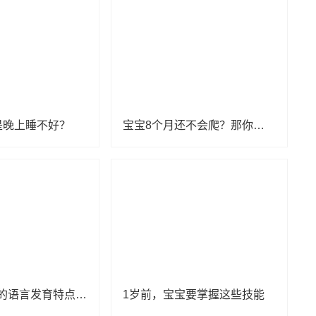
是晚上睡不好？
宝宝8个月还不会爬？那你一定要看看！
1-6个月宝宝的语言发育特点是什么？
1岁前，宝宝要掌握这些技能