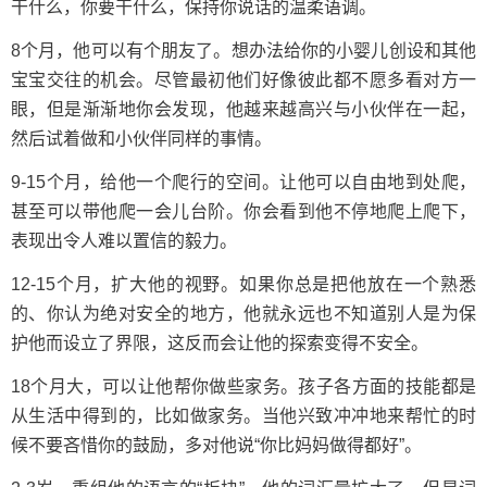
干什么，你要干什么，保持你说话的温柔语调。
8个月，他可以有个朋友了。想办法给你的小婴儿创设和其他
宝宝交往的机会。尽管最初他们好像彼此都不愿多看对方一
眼，但是渐渐地你会发现，他越来越高兴与小伙伴在一起，
然后试着做和小伙伴同样的事情。
9-15个月，给他一个爬行的空间。让他可以自由地到处爬，
甚至可以带他爬一会儿台阶。你会看到他不停地爬上爬下，
表现出令人难以置信的毅力。
12-15个月，扩大他的视野。如果你总是把他放在一个熟悉
的、你认为绝对安全的地方，他就永远也不知道别人是为保
护他而设立了界限，这反而会让他的探索变得不安全。
18个月大，可以让他帮你做些家务。孩子各方面的技能都是
从生活中得到的，比如做家务。当他兴致冲冲地来帮忙的时
候不要吝惜你的鼓励，多对他说“你比妈妈做得都好”。