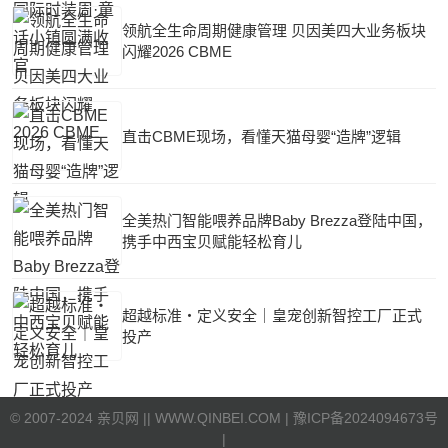
领航全生命周期健康管理 贝因美四大业务板块
闪耀2026 CBME
直击CBME现场，看懂天猫母婴“造牌”逻辑
全美热门智能喂养品牌Baby Brezza登陆中国，
携手中西宝贝赋能轻松育儿
超越标准・定义安全｜皇宠创新智控工厂正式
投产
©
2007-2024 亲贝网 |
| WWW.QINBEI.COM |
豫ICP备2024094673号
|